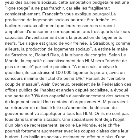
yeux des bailleurs sociaux, cette amputation budgétaire est une
"ligne rouge" à ne pas franchir, car elle les fragiliserait
considérablement. Franceinfo vous explique pourquoi.La
production de logements sociaux pourrait être freinéeLes
bailleurs sociaux affirment que leurs ressources seraient
amputées d'une somme correspondant aux trois quarts de leurs
capacités d'investissement dans la production de logements
neufs, "Le risque est grand de voir freinée, à Strasbourg comme
ailleurs, la production de logements sociaux", a estimé le maire
de Strasbourg, Roland Ries, à la tribune du congrès. Selon Le
Monde, la capacité d'investissement des HLM sera "obérée de
plus de moitié" par cette ponction. "A eux seuls, analyse le
quotidien, ils construisent 100 000 logements par an, avec un
concours minime de l’Etat d’à peine 1%." Parlant de "véritable
coup de massue", Alain Cacheux, président de la Fédération des
offices publics de l’habitat et ancien député socialiste, a évoqué
une perte de 70% des capacités d’autofinancement des acteurs
du logement social.Une centaine d'organismes HLM pourraient
se retrouver en difficultéTelle qu'annoncée, la décision du
gouvernement va s'appliquer à tous les HLM. Or ils ne sont pas
tous dans la même situation. Une soixantaine font déjà l'objet
d'un plan de redressement, selon le Le Monde, et le chiffre
pourrait fortement augmenter avec les coupes claires dans leur
budget. Les bailleurs sociaux estiment en effet que plus d'une