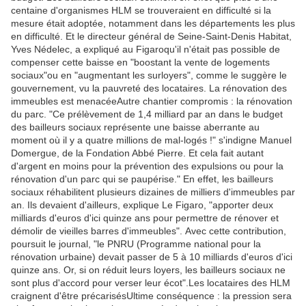
centaine d'organismes HLM se trouveraient en difficulté si la
mesure était adoptée, notamment dans les départements les plus
en difficulté. Et le directeur général de Seine-Saint-Denis Habitat,
Yves Nédelec, a expliqué au Figaroqu'il n'était pas possible de
compenser cette baisse en "boostant la vente de logements
sociaux"ou en "augmentant les surloyers", comme le suggère le
gouvernement, vu la pauvreté des locataires. La rénovation des
immeubles est menacéeAutre chantier compromis : la rénovation
du parc. "Ce prélèvement de 1,4 milliard par an dans le budget
des bailleurs sociaux représente une baisse aberrante au
moment où il y a quatre millions de mal-logés !" s'indigne Manuel
Domergue, de la Fondation Abbé Pierre. Et cela fait autant
d'argent en moins pour la prévention des expulsions ou pour la
rénovation d'un parc qui se paupérise." En effet, les bailleurs
sociaux réhabilitent plusieurs dizaines de milliers d'immeubles par
an. Ils devaient d'ailleurs, explique Le Figaro, "apporter deux
milliards d'euros d'ici quinze ans pour permettre de rénover et
démolir de vieilles barres d'immeubles". Avec cette contribution,
poursuit le journal, "le PNRU (Programme national pour la
rénovation urbaine) devait passer de 5 à 10 milliards d'euros d'ici
quinze ans. Or, si on réduit leurs loyers, les bailleurs sociaux ne
sont plus d'accord pour verser leur écot".Les locataires des HLM
craignent d'être précarisésUltime conséquence : la pression sera