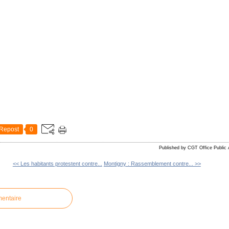
Repost
0
Published by CGT Office Public 
<< Les habitants protestent contre...
Montigny : Rassemblement contre... >>
mentaire