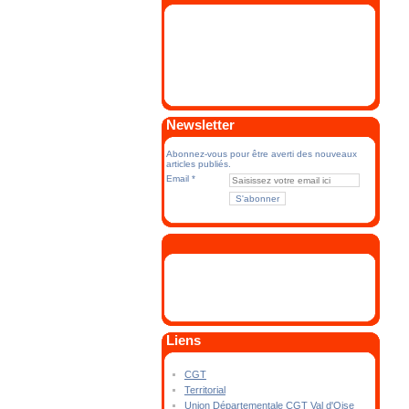
Newsletter
Abonnez-vous pour être averti des nouveaux
articles publiés.
Email
Liens
CGT
Territorial
Union Départementale CGT Val d'Oise