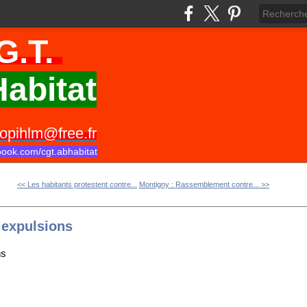
G.T.
abitat
opihlm@free.fr
book.com/cgt.abhabitat
<< Les habitants protestent contre...
Montigny : Rassemblement contre... >>
s expulsions