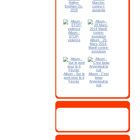
Rallye-
Marche-
Enghien-01-
contre-l-
2015
austerite
Album -
STOP-
violence
Album - 29-
Mars-2014-
Manif-contre-
expulsion
Album - Sur le
Album - C'est
pont pour le 6
beau
Février
Argenteuil la
nuit