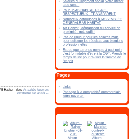
Salariés du logement social, votre métier
a du sens !
Pour un AB HABITAT DIGNE -
RESPECTUEUX - TRANSPARENT
Nombreux cafouillages à l’ASSEMBLÉE
GÉNÉRALE AB-HABITAT
AB Habitat ; dégradation du service de
proximité : cela suffit !
Pas de rigueur pour les salaires mais
pour collecter les résultats aux élections
professionnelles
Est ce que tu rends compte à quel point
c'est formidable d'être à la CGT. Prends le
temps de lire pour raviver la flamme de
l'espoir
Pages
Links
AB-Habitat
-
dans
Actualités logement
Passage à la comptabilté commerciale:
commenter cet article
…
lettre ouverte !
Album -
Album -