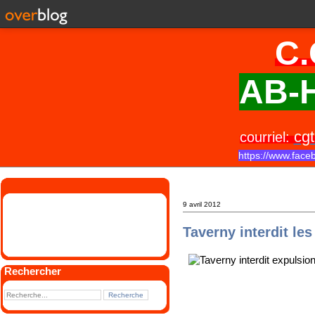
C.
AB-H
cgt
courriel:
https://www.face
9 avril 2012
Taverny interdit le
Rechercher