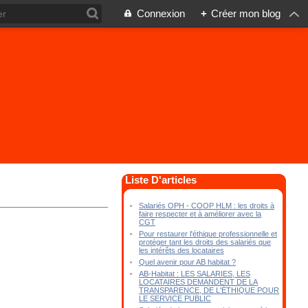
Connexion
+
Créer mon blog
Liste D'articles
Salariés OPH - COOP HLM : les droits à
faire respecter et à améliorer avec la
CGT
Pour restaurer l'éthique professionnelle et
protéger tant les droits des salariés que
les intérêts des locataires
Quel avenir pour AB habitat ?
AB-Habitat : LES SALARIES, LES
LOCATAIRES DEMANDENT DE LA
TRANSPARENCE, DE L'ÉTHIQUE POUR
LE SERVICE PUBLIC