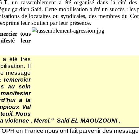
C.G.T. un rassemblement a été organisé dans la cité de
lègue gardien Saïd. Cette mobilisation a été un succès : les
anisations de locataires ou syndicales, des membres du Con
t exprimé leur soutien par leur présence.
mercier tous
festé leur
 a été très
lisation. Il
 le message
à remercier
es au sein
manifester
rd’hui à la
mpioux Val
teuil. Nous
la violence . Merci." Said EL MAOUZOUNI .
OPH en France nous ont fait parvenir des messages