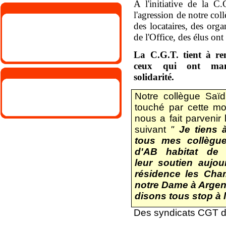
A l'initiative de la 
l'agression de notre col
des locataires, des org
de l'Office, des élus on
La C.G.T. tient à re
ceux qui ont mani
solidarité.
Notre collègue Saïd
touché par cette mobi
nous a fait parvenir
suivant
"
Je tiens 
tous mes collègu
d'AB habitat de 
leur soutien aujou
résidence les Cha
notre Dame à Argen
disons tous stop à 
Des syndicats CGT d'