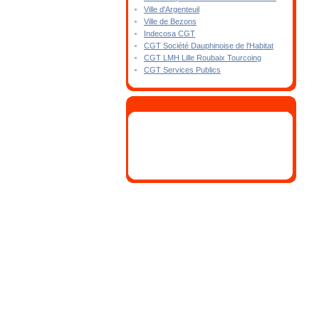
Ville d'Argenteuil
Ville de Bezons
Indecosa CGT
CGT Société Dauphinoise de l'Habitat
CGT LMH Lille Roubaix Tourcoing
CGT Services Publics