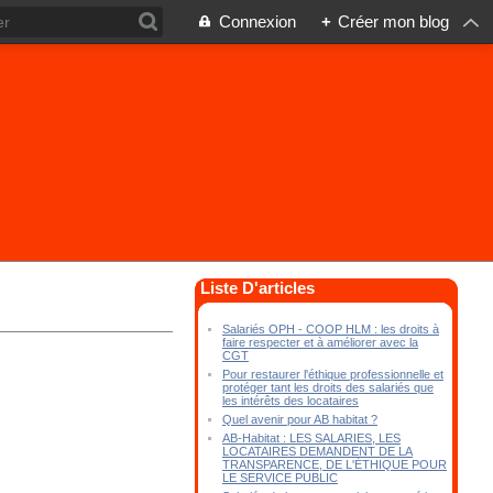
Connexion
+
Créer mon blog
Liste D'articles
Salariés OPH - COOP HLM : les droits à
faire respecter et à améliorer avec la
CGT
Pour restaurer l'éthique professionnelle et
protéger tant les droits des salariés que
les intérêts des locataires
Quel avenir pour AB habitat ?
AB-Habitat : LES SALARIES, LES
LOCATAIRES DEMANDENT DE LA
TRANSPARENCE, DE L'ÉTHIQUE POUR
LE SERVICE PUBLIC