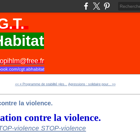
G.T.
abitat
opihlm@free.fr
book.com/cgt.abhabitat
<< « Programme de stabilité »les...
Agressions : solidaire pour... >>
contre la violence.
ation contre la violence.
STOP-violence