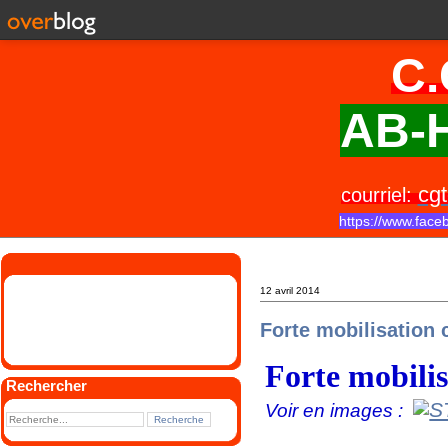
C.
AB-H
cgt
courriel:
https://www.face
12 avril 2014
Forte mobilisation 
Forte mobilis
Rechercher
Voir en images :