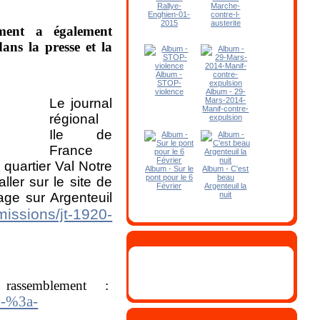
Rallye-
Marche-
Enghien-01-
contre-l-
2015
austerite
ment a également
ans la presse et la
Album -
STOP-
violence
Album - 29-
Le journal
Mars-2014-
Manif-contre-
régional
expulsion
Ile de
France
quartier Val Notre
Album - Sur le
Album - C'est
pont pour le 6
beau
ller sur le site de
Février
Argenteuil la
age sur Argenteuil
nuit
emissions/jt-1920-
assemblement :
l-%3a-