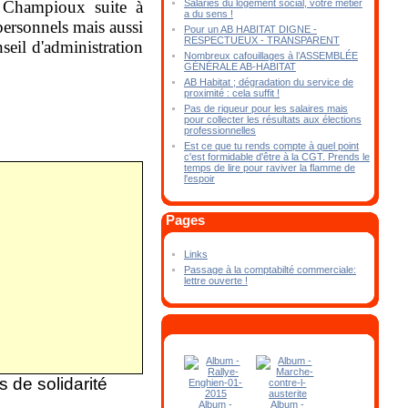
Salariés du logement social, votre métier
s Champioux suite à
a du sens !
 personnels mais aussi
Pour un AB HABITAT DIGNE -
RESPECTUEUX - TRANSPARENT
seil d'administration
Nombreux cafouillages à l’ASSEMBLÉE
GÉNÉRALE AB-HABITAT
AB Habitat ; dégradation du service de
proximité : cela suffit !
Pas de rigueur pour les salaires mais
pour collecter les résultats aux élections
professionnelles
Est ce que tu rends compte à quel point
c'est formidable d'être à la CGT. Prends le
temps de lire pour raviver la flamme de
l'espoir
Pages
Links
Passage à la comptabilté commerciale:
lettre ouverte !
 de solidarité
Album -
Album -