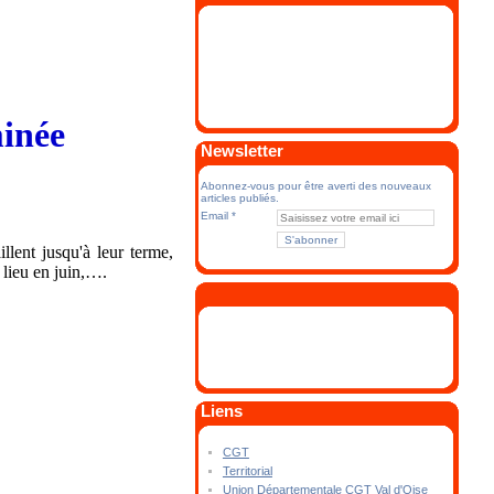
minée
Newsletter
Abonnez-vous pour être averti des nouveaux
articles publiés.
Email
llent jusqu'à leur terme,
lieu en juin,….
Liens
CGT
Territorial
Union Départementale CGT Val d'Oise