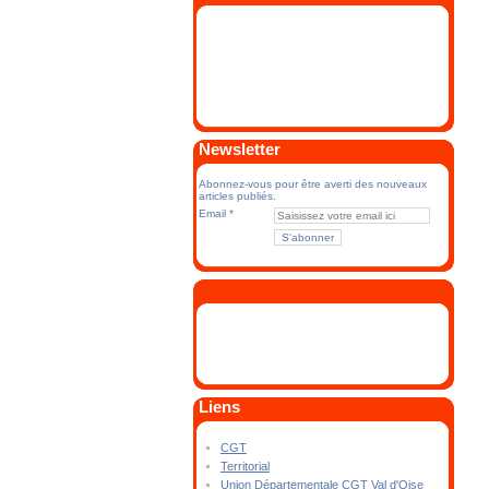
Newsletter
Abonnez-vous pour être averti des nouveaux
articles publiés.
Email
Liens
CGT
Territorial
Union Départementale CGT Val d'Oise