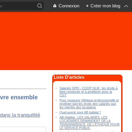
Connexion
+
Créer mon blog
Liste D'articles
Salariés OPH - COOP HLM : les droits à
faire respecter et à améliorer avec la
CGT
vivre ensemble
Pour restaurer l'éthique professionnelle et
protéger tant les droits des salariés que
les intérêts des locataires
Quel avenir pour AB habitat ?
AB-Habitat : LES SALARIES, LES
LOCATAIRES DEMANDENT DE LA
TRANSPARENCE, DE L'ÉTHIQUE POUR
LE SERVICE PUBLIC