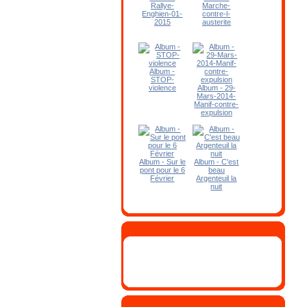
Rallye-
Marche-
Enghien-01-
contre-l-
2015
austerite
Album -
STOP-
violence
Album - 29-
Mars-2014-
Manif-contre-
expulsion
Album - Sur le
Album - C'est
pont pour le 6
beau
Février
Argenteuil la
nuit