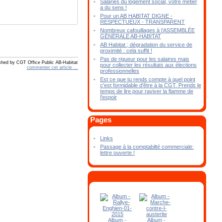
Salariés du logement social, votre métier
a du sens !
Pour un AB HABITAT DIGNE -
RESPECTUEUX - TRANSPARENT
Nombreux cafouillages à l’ASSEMBLÉE
GÉNÉRALE AB-HABITAT
AB Habitat ; dégradation du service de
proximité : cela suffit !
Pas de rigueur pour les salaires mais
shed by CGT Office Public AB-Habitat
pour collecter les résultats aux élections
commenter cet article
…
professionnelles
Est ce que tu rends compte à quel point
c'est formidable d'être à la CGT. Prends le
temps de lire pour raviver la flamme de
l'espoir
Pages
Links
Passage à la comptabilté commerciale:
lettre ouverte !
Album -
Album -