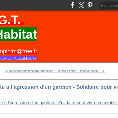
G.T.
abitat
opihlm@free.fr
book.com/cgt.abhabitat
<< Rassemblement contre l'agression...
Pouvoir d’achat - Rétablissement... >>
 à l'agression d'un gardien - Solidaire pour 