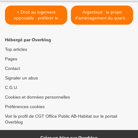
< Droit au logement
Argenteuil : le projet
opposable : préférer le
d'aménagement du quartier
développement de l’offre de
de la porte Saint-Germain
logements à la mise en
avance >
concurrence des plus
Hébergé par Overblog
pauvres
Top articles
Pages
Contact
Signaler un abus
C.G.U.
Cookies et données personnelles
Préférences cookies
Voir le profil de CGT Office Public AB-Habitat sur le portail
Overblog
Créer un blog sur Overblog