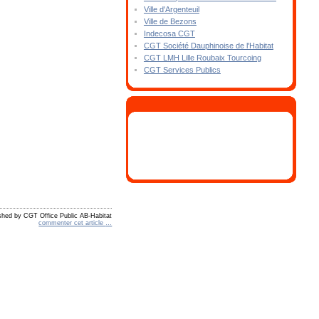
Ville d'Argenteuil
Ville de Bezons
Indecosa CGT
CGT Société Dauphinoise de l'Habitat
CGT LMH Lille Roubaix Tourcoing
CGT Services Publics
shed by CGT Office Public AB-Habitat
commenter cet article
…