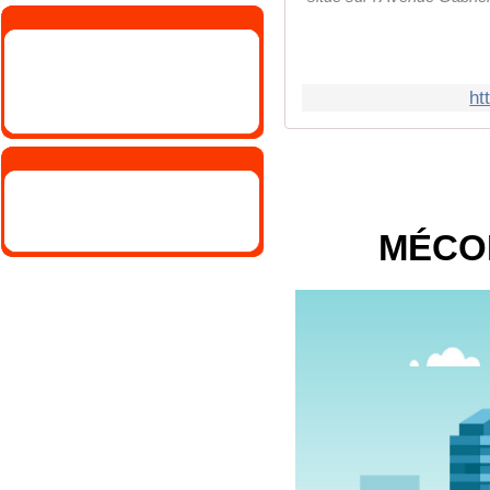
ht
MÉCO