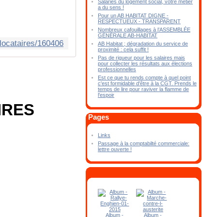
Salariés du logement social, votre métier
a du sens !
Pour un AB HABITAT DIGNE -
RESPECTUEUX - TRANSPARENT
Nombreux cafouillages à l’ASSEMBLÉE
GÉNÉRALE AB-HABITAT
locataires/160406
AB Habitat ; dégradation du service de
proximité : cela suffit !
Pas de rigueur pour les salaires mais
pour collecter les résultats aux élections
professionnelles
Est ce que tu rends compte à quel point
c'est formidable d'être à la CGT. Prends le
temps de lire pour raviver la flamme de
l'espoir
IRES
Pages
Links
Passage à la comptabilté commerciale:
lettre ouverte !
Album -
Album -