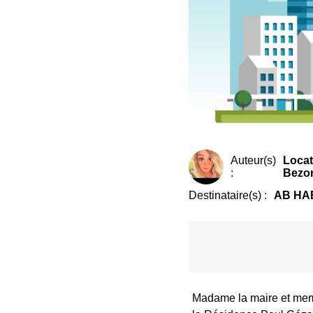
Auteur(s)
Locat
:
Bezo
Destinataire(s) :
AB HA
Madame la maire et mem