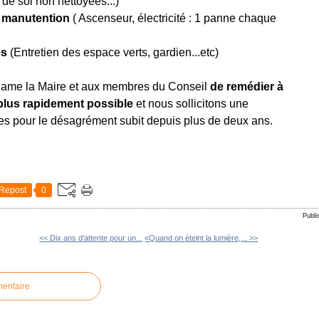
 de sol non nettoyées...)
e manutention
( Ascenseur, électricité : 1 panne chaque
és
(Entretien des espace verts, gardien...etc)
me la Maire et aux membres du Conseil
de remédier à
 plus rapidement possible
et nous sollicitons une
es pour le désagrément subit depuis plus de deux ans.
Repost
0
Publi
<< Dix ans d’attente pour un...
«Quand on éteint la lumière,... >>
mentaire