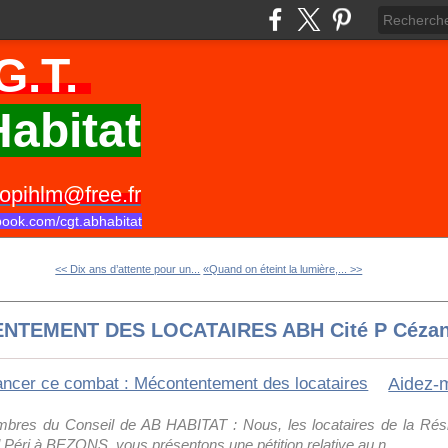
G.T.
abitat
opihlm@free.fr
book.com/cgt.abhabitat
<< Dix ans d’attente pour un...
«Quand on éteint la lumière,... >>
TENTEMENT DES LOCATAIRES ABH Cité P Céza
bres du Conseil de AB HABITAT : Nous, les locataires de la Ré
 Péri à BEZONS, vous présentons une pétition relative au n...