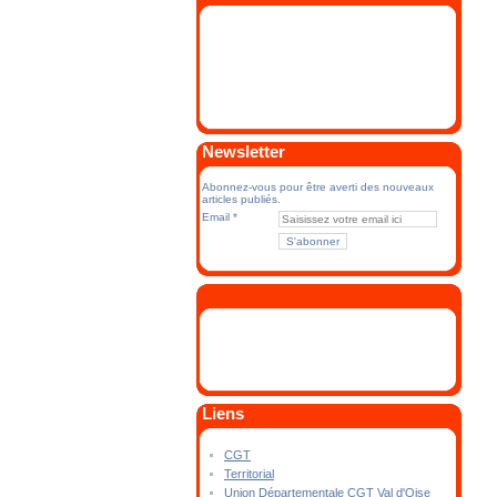
Newsletter
Abonnez-vous pour être averti des nouveaux
articles publiés.
Email
Liens
CGT
Territorial
Union Départementale CGT Val d'Oise