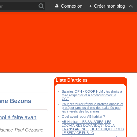
Connexion
+
Créer mon blog
Liste D'articles
Salariés OPH - COOP HLM : les droits à
faire respecter et à améliorer avec la
CGT
nne Bezons
Pour restaurer l'éthique professionnelle et
protéger tant les droits des salariés que
les intérêts des locataires
Aidez-moi à faire avancer ce combat : Mécontentement des locataires
Quel avenir pour AB habitat ?
AB-Habitat : LES SALARIES, LES
LOCATAIRES DEMANDENT DE LA
TRANSPARENCE, DE L'ÉTHIQUE POUR
sidence Paul Cézanne
LE SERVICE PUBLIC