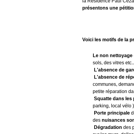
la Résidence Paul Céza
présentons une pétitio
Voici les motifs de la pr
Le non nettoyage
sols, des vitres etc..
L'absence de gar
L'absence de rép
communes, demande
petite réparation da
Squatte dans les
parking, local vélo
Porte principale
d
des
nuisances so
Dégradation
des 