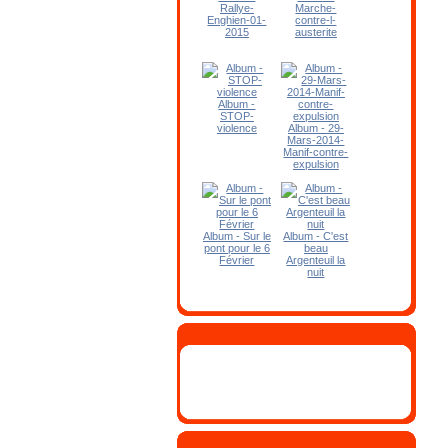
Rallye-
Marche-
Enghien-01-
contre-l-
2015
austerite
Album -
STOP-
violence
Album - 29-
Mars-2014-
Manif-contre-
expulsion
Album - Sur le
Album - C'est
pont pour le 6
beau
Février
Argenteuil la
nuit