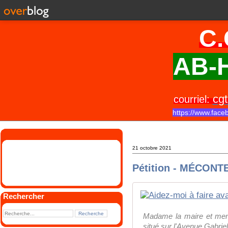
C.
AB-H
cgt
courriel:
https://www.face
21 octobre 2021
Pétition - MÉCON
Rechercher
Madame la maire et mem
situé sur l'Avenue Gabriel