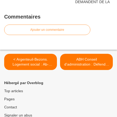
Commentaires
Ajouter un commentaire
< Argenteuil-Bezons.
ABH Conseil
Logement social : Ab-
d'administration : Défendre
Habitat en crise
l'intérêt des locataires et
des salariés D'ABORD ! >
Hébergé par Overblog
Top articles
Pages
Contact
Signaler un abus