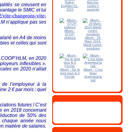
Rallye-
Marche-
lités se creusent en
Enghien-01-
contre-l-
vantage le SMIC et lui
2015
austerite
/vite-changeons-vite-
LM n’applique pas ses
Album -
STOP-
alarié en A4 de moins
violence
Album - 29-
Mars-2014-
es et celles qui sont
Manif-contre-
expulsion
des COOP’HLM, en 2020
loyeurs inflexibles ».
cales en 2020 n’allait
Album - Sur le
Album - C'est
pont pour le 6
beau
Février
Argenteuil la
nuit
n de l’employeur à la
ne 2 € par mois : quel
iations futures ! C’est
ée en 2018 concernant
e réduction de 50% des
que chaque année nous
n matière de salaires.