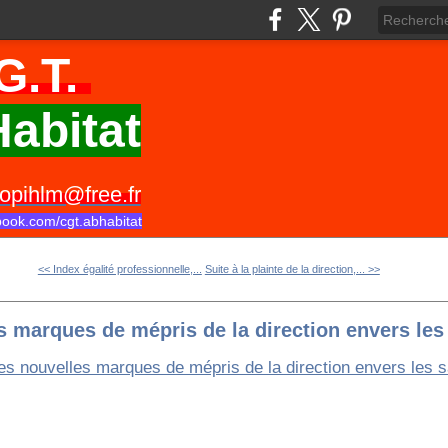
G.T.
abitat
opihlm@free.fr
book.com/cgt.abhabitat
<< Index égalité professionnelle,...
Suite à la plainte de la direction,... >>
 marques de mépris de la direction envers les 