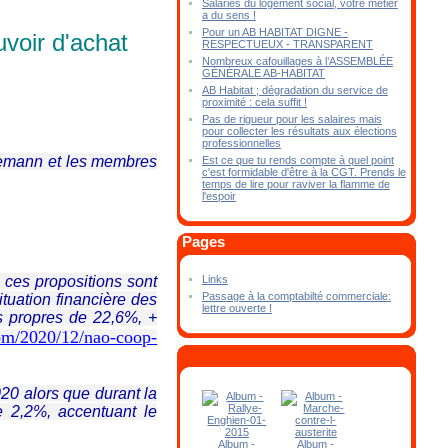
Salariés du logement social, votre métier
a du sens !
Pour un AB HABITAT DIGNE -
voir d'achat
RESPECTUEUX - TRANSPARENT
Nombreux cafouillages à l’ASSEMBLÉE
GÉNÉRALE AB-HABITAT
AB Habitat ; dégradation du service de
proximité : cela suffit !
Pas de rigueur pour les salaires mais
pour collecter les résultats aux élections
professionnelles
nemann et les membres
Est ce que tu rends compte à quel point
c'est formidable d'être à la CGT. Prends le
temps de lire pour raviver la flamme de
l'espoir
Pages
Links
ces propositions sont
Passage à la comptabilté commerciale:
ituation financière des
lettre ouverte !
s propres de 22,6%, +
com/2020/12/nao-coop-
20 alors que durant la
 2,2%, accentuant le
Album -
Album -