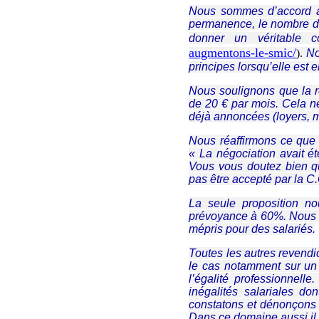
Nous sommes d’accord a
permanence, le nombre de 
donner un véritable 
augmentons-le-smic/
).
No
principes lorsqu’elle est 
Nous soulignons que la r
de 20 € par mois. Cela n
déjà annoncées (loyers, mu
Nous réaffirmons ce que 
« La négociation avait é
Vous vous doutez bien qu
pas être accepté par la C.
La seule proposition no
prévoyance à 60%. Nous v
mépris pour des salariés.
Toutes les autres revendi
le cas notamment sur un
l’égalité professionnell
inégalités salariales d
constatons et dénonçons 
Dans ce domaine aussi il 