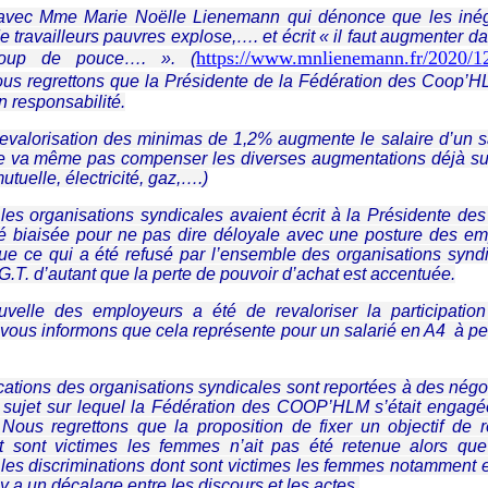
vec Mme Marie Noëlle Lienemann qui dénonce que les inéga
travailleurs pauvres explose,…. et écrit « il faut augmenter da
https://www.mnlienemann.fr/2020/12
coup de pouce…. ». (
us regrettons que la Présidente de la Fédération des Coop’H
en responsabilité.
evalorisation des minimas de 1,2% augmente le salaire d’un s
e va même pas compenser les diverses augmentations déjà subi
tuelle, électricité, gaz,….)
les organisations syndicales avaient écrit à la Présidente 
té biaisée pour ne pas dire déloyale avec une posture des emp
e ce qui a été refusé par l’ensemble des organisations syndi
G.T. d’autant que la perte de pouvoir d’achat est accentuée.
uvelle des employeurs a été de revaloriser la participatio
ous informons que cela représente pour un salarié en A4 à pei
cations des organisations syndicales sont reportées à des négoc
 sujet sur lequel la Fédération des COOP’HLM s’était engag
e. Nous regrettons que la proposition de fixer un objectif d
ont sont victimes les femmes n’ait pas été retenue alors 
les discriminations dont sont victimes les femmes notamment e
y a un décalage entre les discours et les actes.