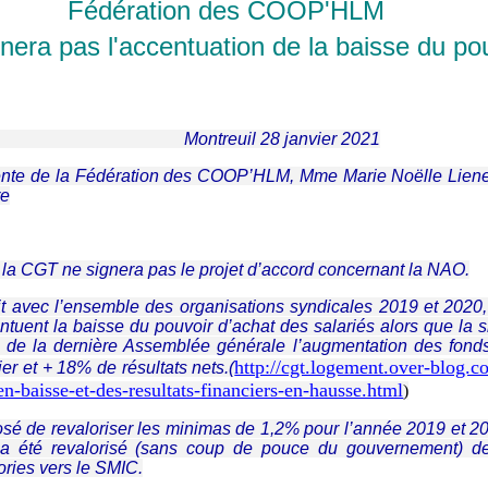
Fédération des COOP'HLM
era pas l'accentuation de la baisse du pou
l 28 janvier 2021
sidente de la Fédération des COOP’HLM, Mme Marie Noëlle Lie
re
la CGT ne signera pas le projet d’accord concernant la NAO.
 avec l’ensemble des organisations syndicales 2019 et 2020, 
ntuent la baisse du pouvoir d’achat des salariés alors que la s
de la dernière Assemblée générale l’augmentation des fond
http://cgt.logement.over-blog.
er et + 18% de résultats nets.(
n-baisse-et-des-resultats-financiers-en-hausse.html
)
sé de revaloriser les minimas de 1,2% pour l’année 2019 et 20
 été revalorisé (sans coup de pouce du gouvernement) de
ries vers le SMIC.