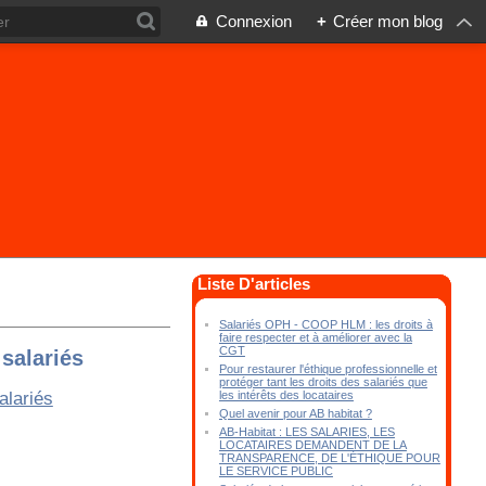
Connexion
+
Créer mon blog
Liste D'articles
Salariés OPH - COOP HLM : les droits à
faire respecter et à améliorer avec la
CGT
salariés
Pour restaurer l'éthique professionnelle et
protéger tant les droits des salariés que
les intérêts des locataires
Quel avenir pour AB habitat ?
AB-Habitat : LES SALARIES, LES
LOCATAIRES DEMANDENT DE LA
TRANSPARENCE, DE L'ÉTHIQUE POUR
LE SERVICE PUBLIC