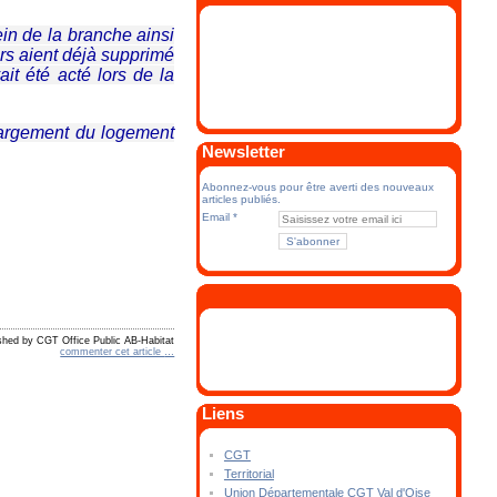
ein de la branche ainsi
rs aient déjà supprimé
it été acté lors de la
 largement du logement
Newsletter
Abonnez-vous pour être averti des nouveaux
articles publiés.
Email
shed by CGT Office Public AB-Habitat
commenter cet article
…
Liens
CGT
Territorial
Union Départementale CGT Val d'Oise