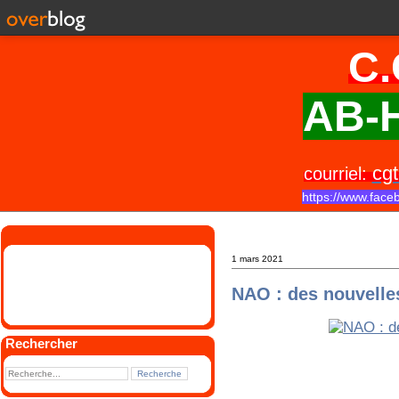
C.
AB-H
cgt
courriel:
https://www.face
1 mars 2021
NAO : des nouvelles
Rechercher