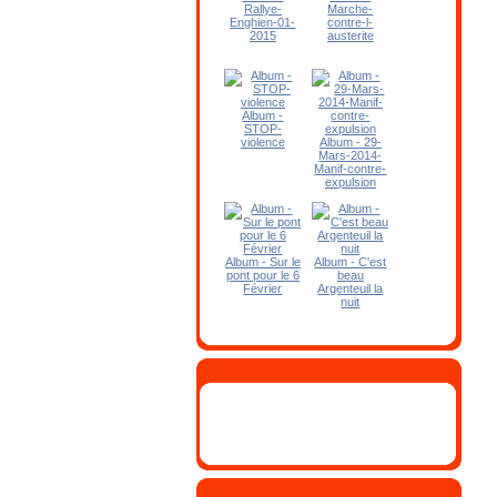
Rallye-
Marche-
Enghien-01-
contre-l-
2015
austerite
Album -
STOP-
violence
Album - 29-
Mars-2014-
Manif-contre-
expulsion
Album - Sur le
Album - C'est
pont pour le 6
beau
Février
Argenteuil la
nuit