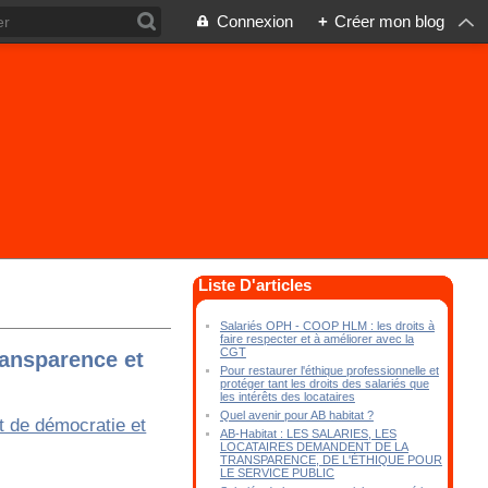
Connexion
+
Créer mon blog
Liste D'articles
Salariés OPH - COOP HLM : les droits à
faire respecter et à améliorer avec la
CGT
ransparence et
Pour restaurer l'éthique professionnelle et
protéger tant les droits des salariés que
les intérêts des locataires
Quel avenir pour AB habitat ?
AB-Habitat : LES SALARIES, LES
LOCATAIRES DEMANDENT DE LA
TRANSPARENCE, DE L'ÉTHIQUE POUR
LE SERVICE PUBLIC