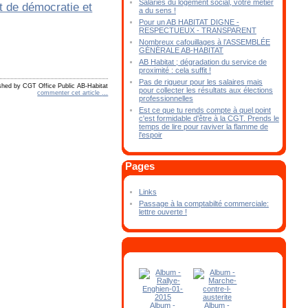
Salariés du logement social, votre métier
a du sens !
Pour un AB HABITAT DIGNE -
RESPECTUEUX - TRANSPARENT
Nombreux cafouillages à l’ASSEMBLÉE
GÉNÉRALE AB-HABITAT
AB Habitat ; dégradation du service de
proximité : cela suffit !
Pas de rigueur pour les salaires mais
shed by CGT Office Public AB-Habitat
pour collecter les résultats aux élections
commenter cet article
…
professionnelles
Est ce que tu rends compte à quel point
c'est formidable d'être à la CGT. Prends le
temps de lire pour raviver la flamme de
l'espoir
Pages
Links
Passage à la comptabilté commerciale:
lettre ouverte !
Album -
Album -