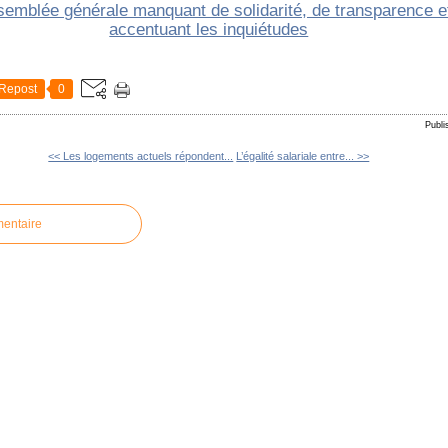
Repost
0
Publi
<< Les logements actuels répondent...
L’égalité salariale entre... >>
mentaire