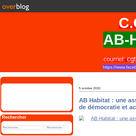
C.
AB-H
cgt
courriel:
https://www.face
5 octobre 2020
AB Habitat : une as
de démocratie et ac
Rechercher