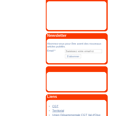
Newsletter
Abonnez-vous pour être averti des nouveaux
articles publiés.
Email
Liens
CGT
Territorial
Union Départementale CGT Val d'Oise