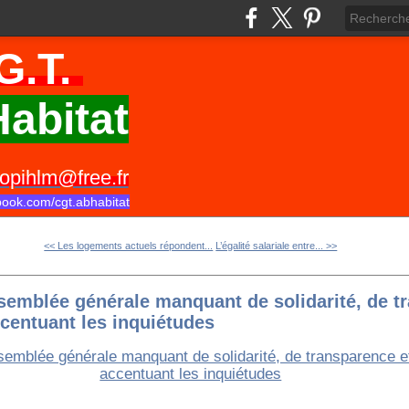
G.T.
abitat
opihlm@free.fr
book.com/cgt.abhabitat
<< Les logements actuels répondent...
L’égalité salariale entre... >>
semblée générale manquant de solidarité, de t
centuant les inquiétudes