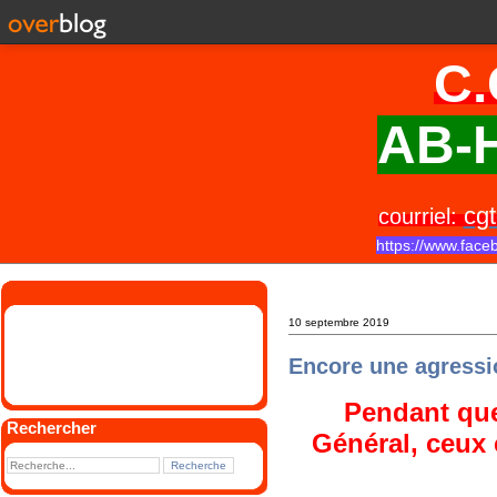
C.
AB-H
cgt
courriel:
https://www.face
10 septembre 2019
Encore une agressi
Pendant que
Rechercher
Général, ceux 