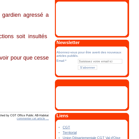
u gardien agressé a
ions soit insultés
Newsletter
Abonnez-vous pour être averti des nouveaux
articles publiés.
voir pour que cesse
Email
Liens
shed by CGT Office Public AB-Habitat
commenter cet article
…
CGT
Territorial
Union Départementale CGT Val d'Oise