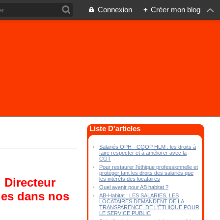
Connexion
+
Créer mon blog
Liste D'articles
Salariés OPH - COOP HLM : les droits à
faire respecter et à améliorer avec la
CGT
Pour restaurer l'éthique professionnelle et
protéger tant les droits des salariés que
les intérêts des locataires
 Directeur
Quel avenir pour AB habitat ?
ales dans nos
AB-Habitat : LES SALARIES, LES
LOCATAIRES DEMANDENT DE LA
TRANSPARENCE, DE L'ÉTHIQUE POUR
LE SERVICE PUBLIC