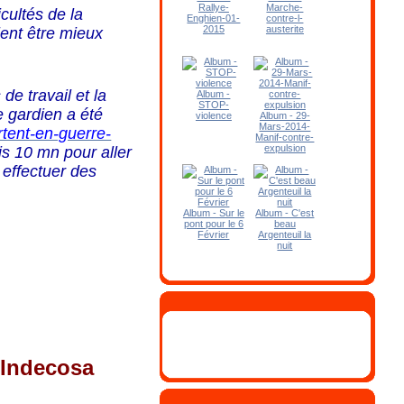
Rallye-
Marche-
icultés de la
Enghien-01-
contre-l-
2015
austerite
ent être mieux
de travail et la
Album -
STOP-
e gardien a été
violence
Album - 29-
Mars-2014-
tent-en-guerre-
Manif-contre-
expulsion
is 10 mn pour aller
 effectuer des
Album - Sur le
Album - C'est
pont pour le 6
beau
Février
Argenteuil la
nuit
s Indecosa