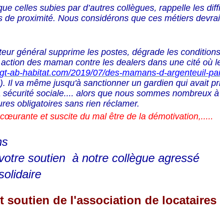
ue celles subies par d’autres collègues, rappelle les diff
 de proximité. Nous considérons que ces métiers devrai
cteur général supprime les postes, dégrade les conditions 
r action des maman contre les dealers dans une cité où l
cgt-ab-habitat.com/2019/07/des-mamans-d-argenteuil-par
l
). Il va même jusqu'à sanctionner un gardien qui avait pr
a sécurité sociale.... alors que nous sommes nombreux à
res obligatoires sans rien réclamer.
écœurante
et suscite du mal être de la démotivation,.....
ns
votre soutien à notre collègue agressé
solidaire
et soutien de l'association de locataire