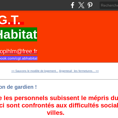
G.T.
abitat
opihlm@free.fr
book.com/cgt.abhabitat
<< Sauvons le modèle de logement...
Argenteuil : les fermetures... >>
on de gardien !
 les personnels subissent le mépris du
ci sont confrontés aux difficultés soci
villes.