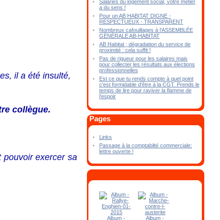
Salariés du logement social, votre métier
a du sens !
Pour un AB HABITAT DIGNE -
RESPECTUEUX - TRANSPARENT
Nombreux cafouillages à l’ASSEMBLÉE
GÉNÉRALE AB-HABITAT
AB Habitat ; dégradation du service de
proximité : cela suffit !
Pas de rigueur pour les salaires mais
pour collecter les résultats aux élections
professionnelles
, il a été insulté,
Est ce que tu rends compte à quel point
c'est formidable d'être à la CGT. Prends le
temps de lire pour raviver la flamme de
l'espoir
tre collègue.
Pages
Links
Passage à la comptabilté commerciale:
lettre ouverte !
t pouvoir exercer sa
Album -
Album -