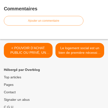
Commentaires
Ajouter un commentaire
< POUVOIR D’ACHAT.
Le logement social est un
PUBLIC OU PRIVÉ, UN
bien de première nécessité,
SENTIMENT DE
baissons la TVA à 5,5% ! >
DÉCLASSEMENT
GÉNÉRALISÉ
Hébergé par Overblog
Top articles
Pages
Contact
Signaler un abus
C.G.U.