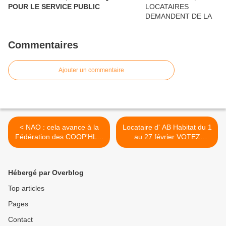
POUR LE SERVICE PUBLIC
Commentaires
Ajouter un commentaire
< NAO : cela avance à la
Locataire d' AB Habitat du 1
Fédération des COOP'HLM
au 27 février VOTEZ
mais le compte n'y est pas !
Indecosa C.G.T. pour vous
faire entendre >
Hébergé par Overblog
Top articles
Pages
Contact