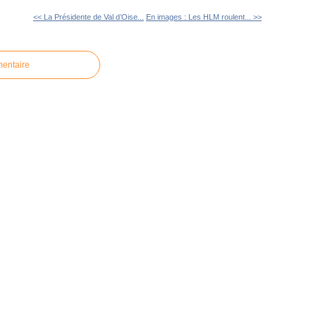
<< La Présidente de Val d’Oise...
En images : Les HLM roulent... >>
mentaire