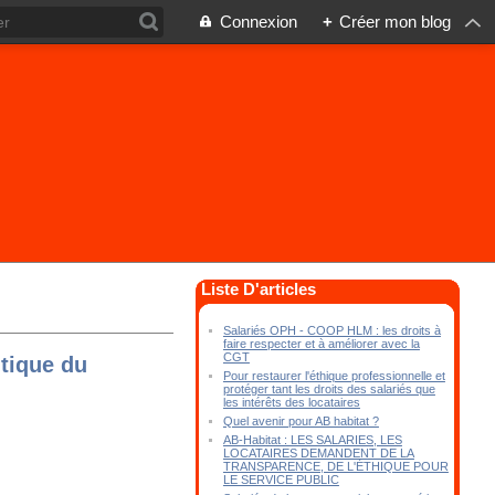
Connexion
+
Créer mon blog
Liste D'articles
Salariés OPH - COOP HLM : les droits à
faire respecter et à améliorer avec la
CGT
itique du
Pour restaurer l'éthique professionnelle et
protéger tant les droits des salariés que
les intérêts des locataires
Quel avenir pour AB habitat ?
AB-Habitat : LES SALARIES, LES
LOCATAIRES DEMANDENT DE LA
TRANSPARENCE, DE L'ÉTHIQUE POUR
LE SERVICE PUBLIC