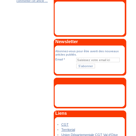
commenter cet article
…
Newsletter
Abonnez-vous pour être averti des nouveaux
articles publiés.
Email
Liens
CGT
Territorial
Union Départementale CGT Val d'Oise