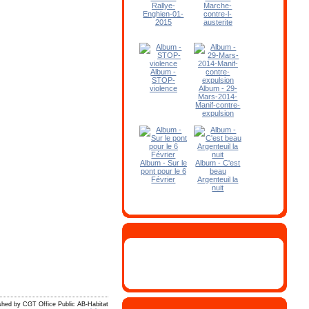
Rallye-
Marche-
Enghien-01-
contre-l-
2015
austerite
Album -
STOP-
violence
Album - 29-
Mars-2014-
Manif-contre-
expulsion
Album - Sur le
Album - C'est
pont pour le 6
beau
Février
Argenteuil la
nuit
shed by CGT Office Public AB-Habitat