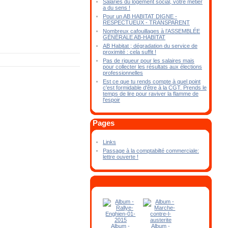
Salariés du logement social, votre métier
a du sens !
Pour un AB HABITAT DIGNE -
RESPECTUEUX - TRANSPARENT
Nombreux cafouillages à l’ASSEMBLÉE
GÉNÉRALE AB-HABITAT
AB Habitat ; dégradation du service de
proximité : cela suffit !
Pas de rigueur pour les salaires mais
pour collecter les résultats aux élections
professionnelles
Est ce que tu rends compte à quel point
c'est formidable d'être à la CGT. Prends le
temps de lire pour raviver la flamme de
l'espoir
Pages
Links
Passage à la comptabilté commerciale:
lettre ouverte !
Album -
Album -