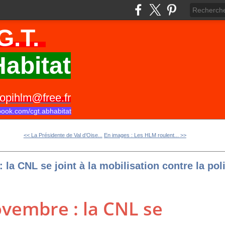
G.T.
abitat
opihlm@free.fr
book.com/cgt.abhabitat
<< La Présidente de Val d’Oise...
En images : Les HLM roulent... >>
 la CNL se joint à la mobilisation contre la pol
ovembre : la CNL se