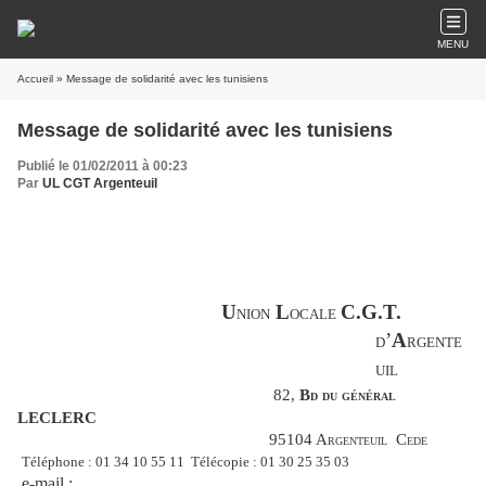
MENU
Accueil
» Message de solidarité avec les tunisiens
Message de solidarité avec les tunisiens
Publié le 01/02/2011 à 00:23
Par
UL CGT Argenteuil
U
nion
L
ocale
C.G.T.
d’
A
rgente
uil
82,
Bd du général
LECLERC
95104 Argenteuil
Cede
Téléphone : 01 34 10 55 11
Télécopie : 01 30 25 35 03
e-mail :