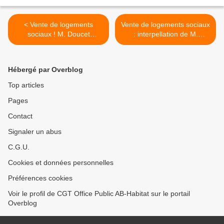
< Vente de logements
Vente de logements sociaux
sociaux ! M. Doucet
: interpellation de M.
annonce la poursuite de la
Mothron par la CGT au CA
politique de Sarkozy
de Val d'Oise Habitat >
Hébergé par Overblog
Top articles
Pages
Contact
Signaler un abus
C.G.U.
Cookies et données personnelles
Préférences cookies
Voir le profil de CGT Office Public AB-Habitat sur le portail
Overblog