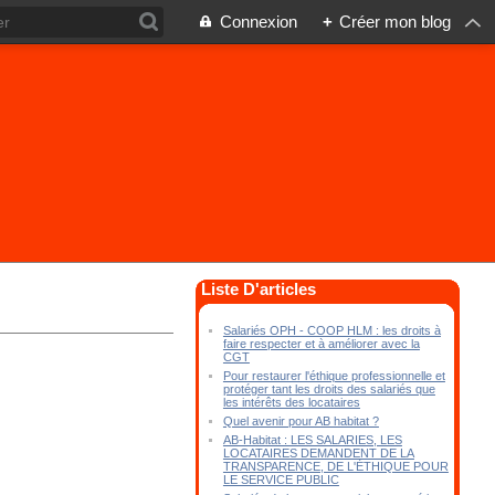
Connexion
+
Créer mon blog
Liste D'articles
Salariés OPH - COOP HLM : les droits à
faire respecter et à améliorer avec la
CGT
Pour restaurer l'éthique professionnelle et
protéger tant les droits des salariés que
les intérêts des locataires
Quel avenir pour AB habitat ?
AB-Habitat : LES SALARIES, LES
LOCATAIRES DEMANDENT DE LA
TRANSPARENCE, DE L'ÉTHIQUE POUR
LE SERVICE PUBLIC