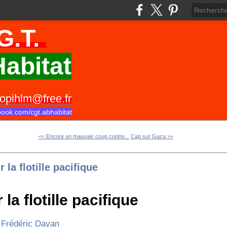
G.T.
abitat
opihlm@free.fr
book.com/cgt.abhabitat
<< Encore un mauvais coup contre...
Cap sur Gaza >>
 la flotille pacifique
 la flotille pacifique
Frédéric Dayan
r