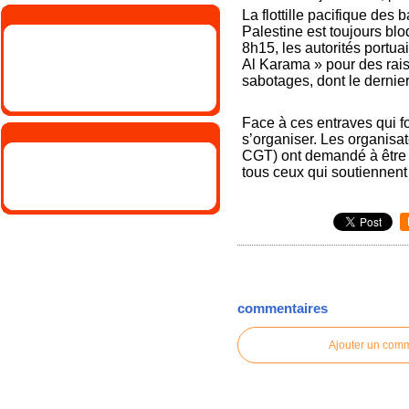
La flottille pacifique des
Palestine est toujours blo
8h15, les autorités portu
Al Karama » pour des raiso
sabotages, dont le dernier
Face à ces entraves qui fo
s’organiser. Les organisa
CGT) ont demandé à être r
tous ceux qui soutiennent l
commentaires
Ajouter un com