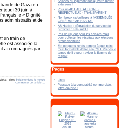
Salariés du logement social, votre métier
 la bande de Gaza en
a du sens !
Pour un AB HABITAT DIGNE -
r jeudi 30 juin à
RESPECTUEUX - TRANSPARENT
français le « Dignité
Nombreux cafouillages à l’ASSEMBLÉE
s administratifs et de
GÉNÉRALE AB-HABITAT
AB Habitat ; dégradation du service de
proximité : cela suffit !
Pas de rigueur pour les salaires mais
pour collecter les résultats aux élections
t en train de
professionnelles
lle est associée la
Est ce que tu rends compte à quel point
ront accompagnés par
c'est formidable d'être à la CGT. Prends le
temps de lire pour raviver la flamme de
l'espoir
Pages
Links
abitat
-
dans
Solidarité dans le monde
commenter cet article
…
Passage à la comptabilté commerciale:
lettre ouverte !
Album -
Album -