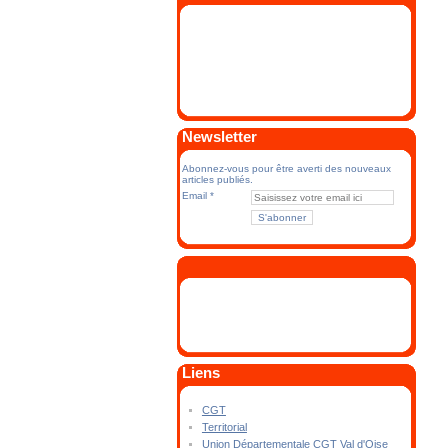
Newsletter
Abonnez-vous pour être averti des nouveaux
articles publiés.
Email
Liens
CGT
Territorial
Union Départementale CGT Val d'Oise