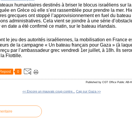
 bateaux humanitaires destinés à briser le blocus israéliens sur
quée en Grèce où elle s’est rassemblée pour prendre la mer. Hie
aires grecques ont stoppé l’approvisionnement en fuel du bateau 
ns administratives. Cela vient se joindre à une série d’obstacle
 en date a été confirmé ce matin, sur le bateau irlandais.
nt le jeu des autorités israéliennes, la mobilisation en France es
teurs de la campagne « Un bateau français pour Gaza » (à laque
eçu par l’ambassadeur grec vendredi 1er juillet, à 18h. Ils se
a Flottille.
Repost
0
Published by CGT Office Public AB-H
<< Encore un mauvais coup contre...
Cap sur Gaza >>
mentaire