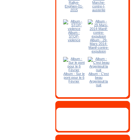
Rallye-
Marche-
Enghien-01-
contre-l-
2015
austerite
Album -
STOP-
violence
Album - 29-
Mars-2014-
Manif-contre-
expulsion
Album - Sur le
Album - C'est
pont pour le 6
beau
Février
Argenteuil la
nuit