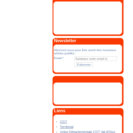
Newsletter
Abonnez-vous pour être averti des nouveaux
articles publiés.
Email
Liens
CGT
Territorial
Union Départementale CGT Val d'Oise