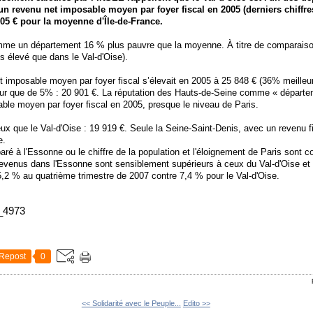
un revenu net imposable moyen par foyer fiscal en 2005 (derniers chiffr
505 € pour la moyenne d'Île-de-France.
comme un département 16 % plus pauvre que la moyenne. À titre de comparais
s élevé que dans le Val-d'Oise).
t imposable moyen par foyer fiscal s’élevait en 2005 à 25 848 € (36% meilleur
ieur que de 5% : 20 901 €. La réputation des Hauts-de-Seine comme « départe
ble moyen par foyer fiscal en 2005, presque le niveau de Paris.
ux que le Val-d'Oise : 19 919 €. Seule la Seine-Saint-Denis, avec un revenu 
e.
aré à l'Essonne ou le chiffre de la population et l'éloignement de Paris sont
 revenus dans l'Essonne sont sensiblement supérieurs à ceux du Val-d'Oise e
: 5,2 % au quatrième trimestre de 2007 contre 7,4 % pour le Val-d'Oise.
e_4973
Repost
0
<< Solidarité avec le Peuple...
Edito >>