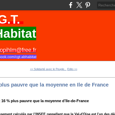
G.T.
abitat
opihlm@free.fr
book.com/cgt.abhabitat
<< Solidarité avec le Peuple...
Edito >>
plus pauvre que la moyenne en Ile de France
 16 % plus pauvre que la moyenne d’Ile-de-France
nsement calculés par l’INSEE rappellent que le Val-d'Oise est l'un des d