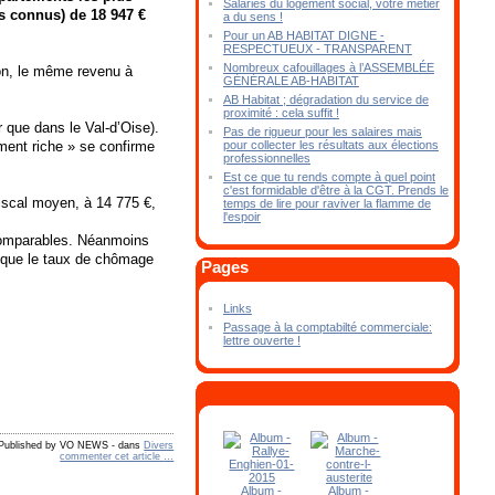
Salariés du logement social, votre métier
es connus) de 18 947 €
a du sens !
Pour un AB HABITAT DIGNE -
RESPECTUEUX - TRANSPARENT
Nombreux cafouillages à l’ASSEMBLÉE
on, le même revenu à
GÉNÉRALE AB-HABITAT
AB Habitat ; dégradation du service de
proximité : cela suffit !
 que dans le Val-d’Oise).
Pas de rigueur pour les salaires mais
pour collecter les résultats aux élections
ment riche » se confirme
professionnelles
Est ce que tu rends compte à quel point
c'est formidable d'être à la CGT. Prends le
fiscal moyen, à 14 775 €,
temps de lire pour raviver la flamme de
l'espoir
 comparables. Néanmoins
t que le taux de chômage
Pages
Links
Passage à la comptabilté commerciale:
lettre ouverte !
Published by VO NEWS
-
dans
Divers
commenter cet article
…
Album -
Album -