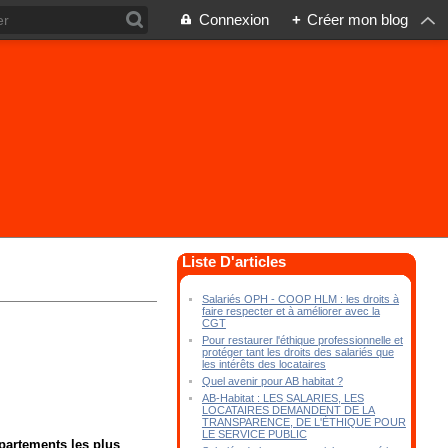
Connexion
+
Créer mon blog
Liste D'articles
Salariés OPH - COOP HLM : les droits à
faire respecter et à améliorer avec la
CGT
Pour restaurer l'éthique professionnelle et
protéger tant les droits des salariés que
les intérêts des locataires
Quel avenir pour AB habitat ?
AB-Habitat : LES SALARIES, LES
LOCATAIRES DEMANDENT DE LA
TRANSPARENCE, DE L'ÉTHIQUE POUR
LE SERVICE PUBLIC
épartements les plus