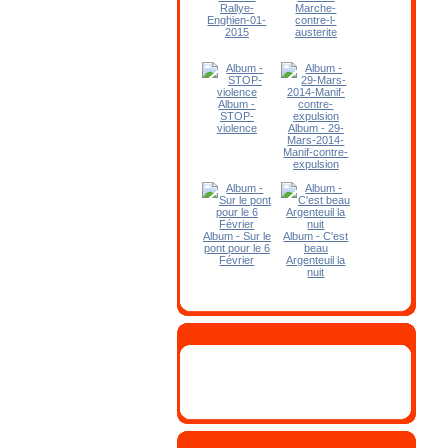
Rallye-
Marche-
Enghien-01-
contre-l-
2015
austerite
Album -
STOP-
violence
Album - 29-
Mars-2014-
Manif-contre-
expulsion
Album - Sur le
Album - C'est
pont pour le 6
beau
Février
Argenteuil la
nuit