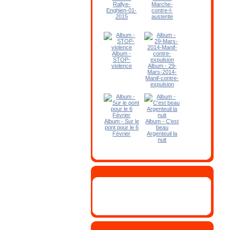
Rallye-
Marche-
Enghien-01-
contre-l-
2015
austerite
Album -
STOP-
violence
Album - 29-
Mars-2014-
Manif-contre-
expulsion
Album - Sur le
Album - C'est
pont pour le 6
beau
Février
Argenteuil la
nuit