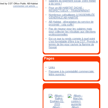
Salariés du logement social, votre métier
a du sens !
shed by CGT Office Public AB-Habitat
commenter cet article
…
Pour un AB HABITAT DIGNE -
RESPECTUEUX - TRANSPARENT
Nombreux cafouillages à l’ASSEMBLÉE
GÉNÉRALE AB-HABITAT
AB Habitat ; dégradation du service de
proximité : cela suffit !
Pas de rigueur pour les salaires mais
pour collecter les résultats aux élections
professionnelles
Est ce que tu rends compte à quel point
c'est formidable d'être à la CGT. Prends le
temps de lire pour raviver la flamme de
l'espoir
Pages
Links
Passage à la comptabilté commerciale:
lettre ouverte !
Album -
Album -