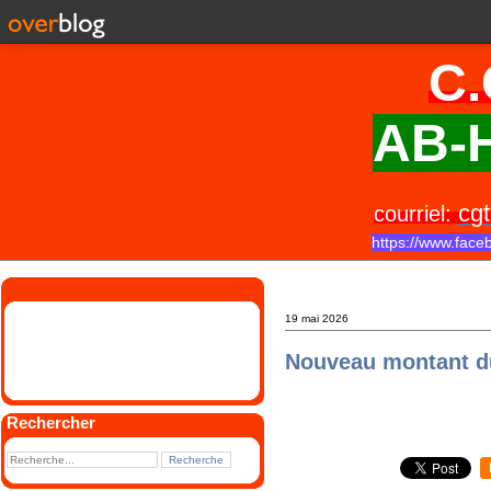
C.
AB-H
cgt
courriel:
https://www.face
19 mai 2026
Nouveau montant 
Rechercher