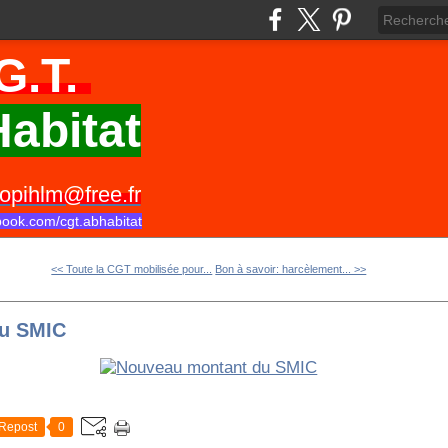
G.T.
abitat
opihlm@free.fr
book.com/cgt.abhabitat
<< Toute la CGT mobilisée pour...
Bon à savoir: harcèlement... >>
du SMIC
Repost
0