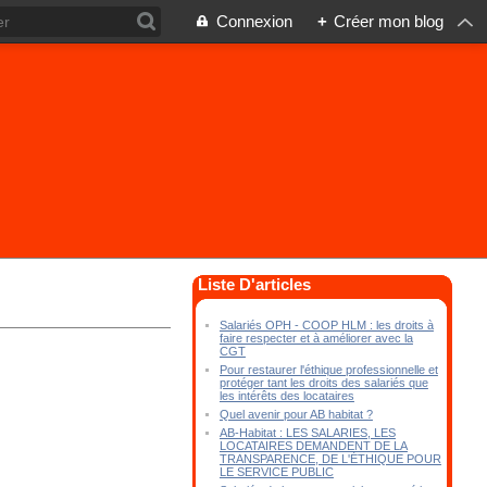
Connexion
+
Créer mon blog
Liste D'articles
Salariés OPH - COOP HLM : les droits à
faire respecter et à améliorer avec la
CGT
Pour restaurer l'éthique professionnelle et
protéger tant les droits des salariés que
les intérêts des locataires
Quel avenir pour AB habitat ?
AB-Habitat : LES SALARIES, LES
LOCATAIRES DEMANDENT DE LA
TRANSPARENCE, DE L'ÉTHIQUE POUR
LE SERVICE PUBLIC