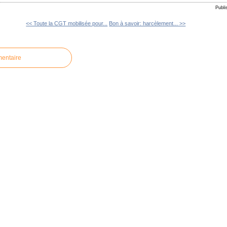
Publi
<< Toute la CGT mobilisée pour...
Bon à savoir: harcèlement... >>
mentaire