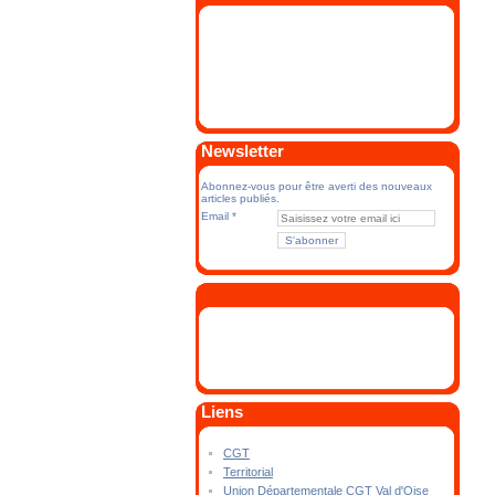
Newsletter
Abonnez-vous pour être averti des nouveaux
articles publiés.
Email
Liens
CGT
Territorial
Union Départementale CGT Val d'Oise