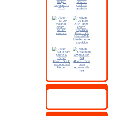
Rallye-
Marche-
Enghien-01-
contre-l-
2015
austerite
Album -
STOP-
violence
Album - 29-
Mars-2014-
Manif-contre-
expulsion
Album - Sur le
Album - C'est
pont pour le 6
beau
Février
Argenteuil la
nuit