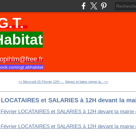
G.T.
abitat
opihlm@free.fr
book.com/cgt.abhabitat
<< Mercredi 15 Février 12H -...
Signez et faites signer la... >>
r LOCATAIRES et SALARIES à 12H devant la ma