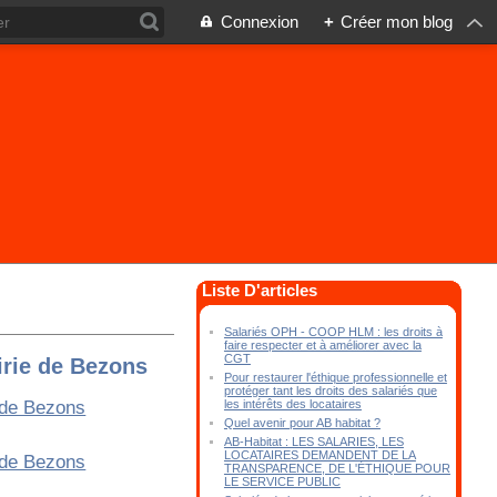
Connexion
+
Créer mon blog
Liste D'articles
Salariés OPH - COOP HLM : les droits à
faire respecter et à améliorer avec la
CGT
irie de Bezons
Pour restaurer l'éthique professionnelle et
protéger tant les droits des salariés que
les intérêts des locataires
Quel avenir pour AB habitat ?
AB-Habitat : LES SALARIES, LES
LOCATAIRES DEMANDENT DE LA
TRANSPARENCE, DE L'ÉTHIQUE POUR
LE SERVICE PUBLIC