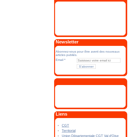
Newsletter
Abonnez-vous pour être averti des nouveaux
articles publiés.
Email
Liens
CGT
Territorial
Union Départementale CGT Val d'Oise