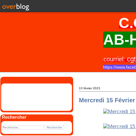
C.
AB-H
cgt
courriel:
https://www.face
13 février 2023
Mercredi 15 Févrie
Rechercher