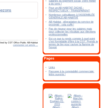
Salariés du logement social, votre métier
a du sens !
Pour un AB HABITAT DIGNE -
Bezons
RESPECTUEUX - TRANSPARENT
Nombreux cafouillages à l’ASSEMBLÉE
GÉNÉRALE AB-HABITAT
AB Habitat ; dégradation du service de
proximité : cela suffit !
Pas de rigueur pour les salaires mais
pour collecter les résultats aux élections
professionnelles
Est ce que tu rends compte à quel point
c'est formidable d'être à la CGT. Prends le
shed by CGT Office Public AB-Habitat
temps de lire pour raviver la flamme de
commenter cet article
…
l'espoir
Pages
Links
Passage à la comptabilté commerciale:
lettre ouverte !
Album -
Album -