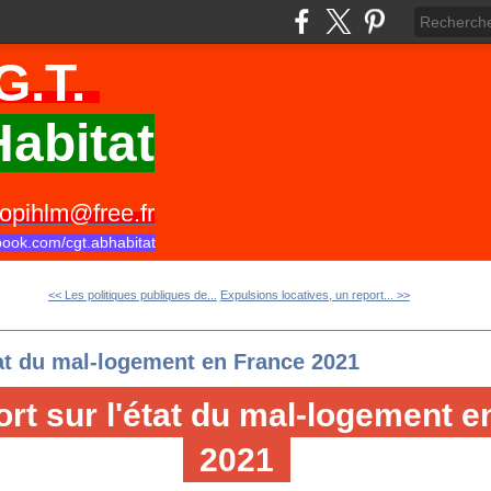
G.T.
abitat
opihlm@free.fr
book.com/cgt.abhabitat
<< Les politiques publiques de...
Expulsions locatives, un report... >>
tat du mal-logement en France 2021
rt sur l'état du mal-logement e
2021