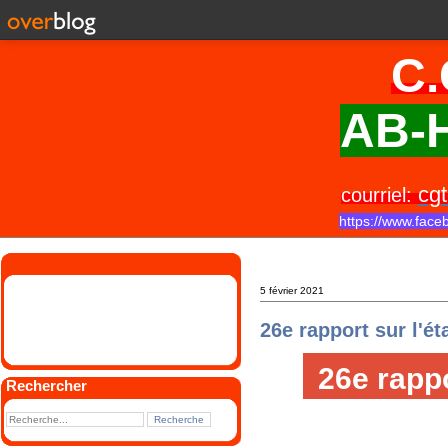
C.
AB-H
cgt
courriel:
https://www.face
5 février 2021
26e rapport sur l'é
26e rappo
Rechercher