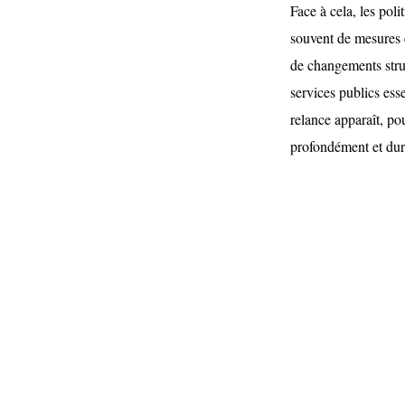
Face à cela, les poli
souvent de mesures c
de changements struc
services publics ess
relance apparaît, p
profondément et dura