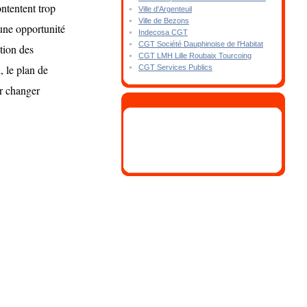
ontentent trop
Ville d'Argenteuil
Ville de Bezons
 une opportunité
Indecosa CGT
CGT Société Dauphinoise de l'Habitat
tion des
CGT LMH Lille Roubaix Tourcoing
, le plan de
CGT Services Publics
r changer