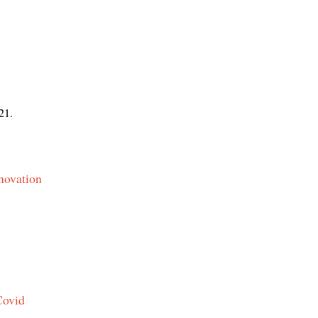
21.
énovation
Covid