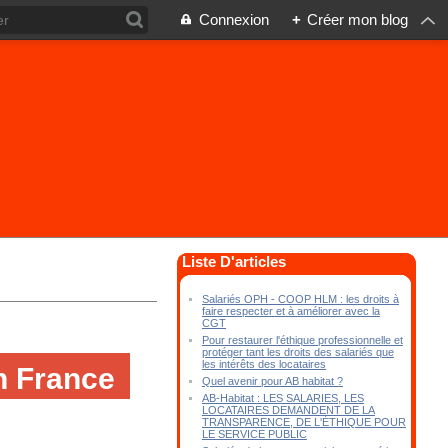
Connexion
+
Créer mon blog
Liste D'articles
Salariés OPH - COOP HLM : les droits à
faire respecter et à améliorer avec la
CGT
Pour restaurer l'éthique professionnelle et
protéger tant les droits des salariés que
les intérêts des locataires
n France
Quel avenir pour AB habitat ?
AB-Habitat : LES SALARIES, LES
LOCATAIRES DEMANDENT DE LA
TRANSPARENCE, DE L'ÉTHIQUE POUR
LE SERVICE PUBLIC