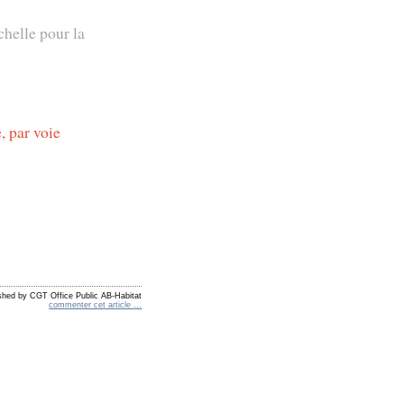
chelle pour la
, par voie
shed by CGT Office Public AB-Habitat
commenter cet article
…