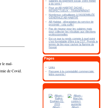
Salariés du logement social, votre métier
a du sens !
Pour un AB HABITAT DIGNE -
RESPECTUEUX - TRANSPARENT
Nombreux cafouillages à l’ASSEMBLÉE
GÉNÉRALE AB-HABITAT
AB Habitat ; dégradation du service de
proximité : cela suffit !
Pas de rigueur pour les salaires mais
pour collecter les résultats aux élections
professionnelles
Est ce que tu rends compte à quel point
c'est formidable d'être à la CGT. Prends le
temps de lire pour raviver la flamme de
l'espoir
Pages
r le mal-
Links
démie de Covid.
Passage à la comptabilté commerciale:
lettre ouverte !
Album -
Album -