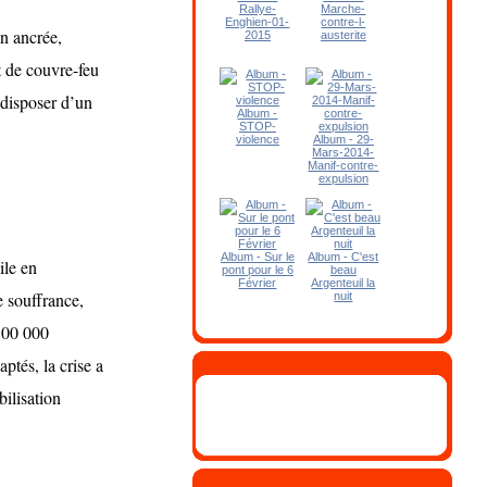
Rallye-
Marche-
Enghien-01-
contre-l-
en ancrée,
2015
austerite
t de couvre-feu
 disposer d’un
Album -
STOP-
violence
Album - 29-
Mars-2014-
Manif-contre-
expulsion
Album - Sur le
Album - C'est
ile en
pont pour le 6
beau
Février
Argenteuil la
e souffrance,
nuit
 300 000
ptés, la crise a
ilisation