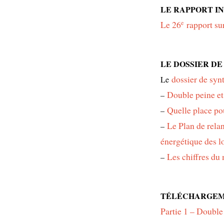
LE RAPPORT I
Le 26
e
rapport su
LE DOSSIER DE
dossier de syn
Le
Double peine et
–
Quelle place po
–
Le Plan de rela
–
énergétique des l
Les chiffres du
–
TÉLÉCHARGEME
Partie 1 – Double