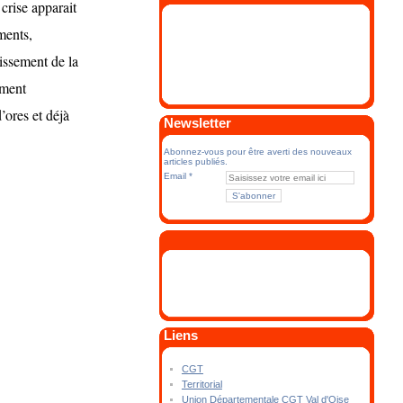
crise apparait
ments,
issement de la
ement
’ores et déjà
Newsletter
Abonnez-vous pour être averti des nouveaux
articles publiés.
Email
Liens
CGT
Territorial
Union Départementale CGT Val d'Oise