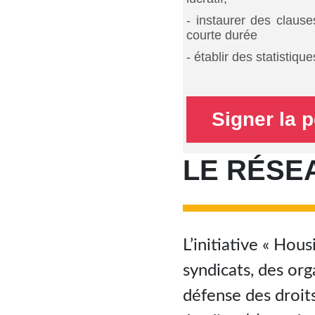
- instaurer des claus
courte durée
- établir des statistiq
Signer la p
LE RÉSEA
L’initiative « Hous
syndicats, des org
défense des droit