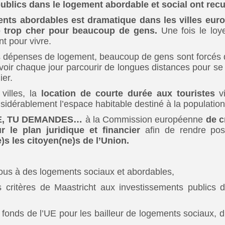
ublics dans le logement abordable et social ont recu
nts abordables est dramatique dans les villes eur
 trop cher pour beaucoup de gens.
Une fois le loye
t pour vivre.
 dépenses de logement, beaucoup de gens sont forcés de q
oir chaque jour parcourir de longues distances pour se r
ier.
illes, la
location de courte durée aux touristes
vi
sidérablement l’espace habitable destiné à la population
E, TU DEMANDES…
à la Commission européenne
de c
r le plan juridique et financier
afin de rendre po
e)s les citoyen(ne)s de l’Union.
r tous à des logements sociaux et abordables,
s critères de Maastricht aux investissements publics 
x fonds de l’UE pour les bailleur de logements sociaux, 