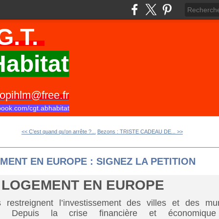
G.T.
abitat
opihlm@free.fr
book.com/cgt.abhabitat
<< C'est quand qu'on arrête ?...
Bezons : TRISTE CADEAU DE... >>
MENT EN EUROPE : SIGNEZ LA PETITION
U LOGEMENT EN EUROPE
 restreignent l’investissement des villes et des mun
e. Depuis la crise financière et économiqu