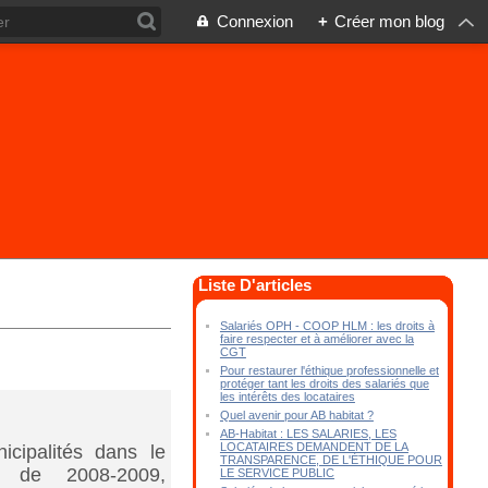
Connexion
+
Créer mon blog
Liste D'articles
Salariés OPH - COOP HLM : les droits à
faire respecter et à améliorer avec la
CGT
Pour restaurer l'éthique professionnelle et
protéger tant les droits des salariés que
les intérêts des locataires
Quel avenir pour AB habitat ?
AB-Habitat : LES SALARIES, LES
LOCATAIRES DEMANDENT DE LA
icipalités dans le
TRANSPARENCE, DE L'ÉTHIQUE POUR
e de 2008-2009,
LE SERVICE PUBLIC