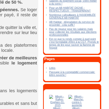
Salariés du logement social, votre métier
lé de 50 %.
a du sens !
Pour un AB HABITAT DIGNE -
opéennes.
Se loger
RESPECTUEUX - TRANSPARENT
r payé, il reste de
Nombreux cafouillages à l’ASSEMBLÉE
GÉNÉRALE AB-HABITAT
AB Habitat ; dégradation du service de
proximité : cela suffit !
uitter la ville et,
Pas de rigueur pour les salaires mais
endre sur leur lieu
pour collecter les résultats aux élections
professionnelles
Est ce que tu rends compte à quel point
c'est formidable d'être à la CGT. Prends le
a des plateformes
temps de lire pour raviver la flamme de
l'espoir
 locale.
réer de meilleures
Pages
ssible
le
logement
Links
Passage à la comptabilté commerciale:
lettre ouverte !
dans les logements
durables et sans but
Album -
Album -