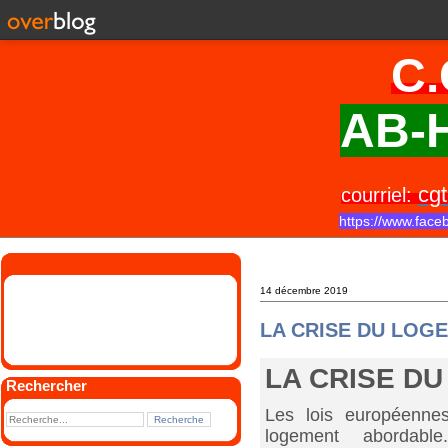
C.
AB-H
cgt
courriel:
https://www.face
14 décembre 2019
LA CRISE DU LOGE
LA CRISE D
Rechercher
Les lois européennes
logement abordabl