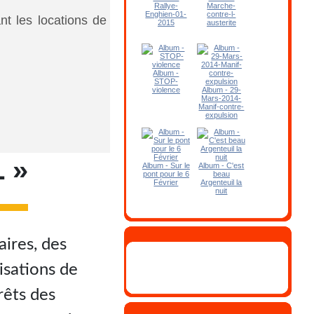
Rallye-
Marche-
Enghien-01-
contre-l-
nt les locations de
2015
austerite
Album -
STOP-
violence
Album - 29-
Mars-2014-
Manif-contre-
expulsion
 »
Album - Sur le
Album - C'est
pont pour le 6
beau
Février
Argenteuil la
nuit
aires, des
nisations de
rêts des