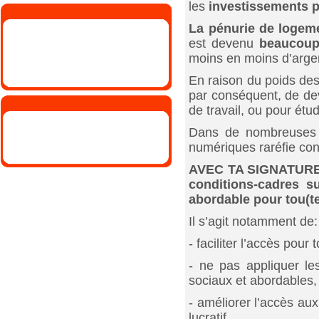
les
investissements p
La pénurie de logeme
est devenu
beaucoup
moins en moins d’argen
En raison du poids des
par conséquent, de dev
de travail, ou pour étud
Dans de nombreuses v
numériques raréfie con
AVEC TA SIGNATUR
conditions-cadres su
abordable pour
tou(t
Il s’agit notamment de:
- faciliter l’accès pou
- ne pas appliquer le
sociaux et abordables,
- améliorer l’accès au
lucratif,