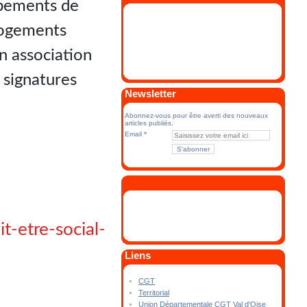
oupements de
 logements
en association
e signatures
Newsletter
Abonnez-vous pour être averti des nouveaux
articles publiés.
Email
t-etre-social-
Liens
CGT
Territorial
Union Départementale CGT Val d'Oise