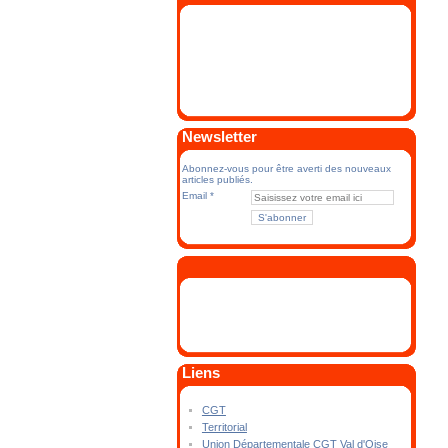
Newsletter
Abonnez-vous pour être averti des nouveaux
articles publiés.
Email
Liens
CGT
Territorial
Union Départementale CGT Val d'Oise