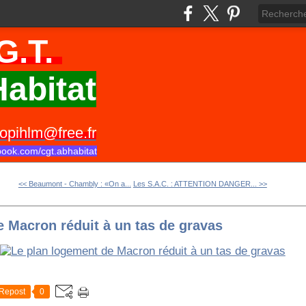
G.T.
abitat
opihlm@free.fr
book.com/cgt.abhabitat
<< Beaumont - Chambly : «On a...
Les S.A.C. : ATTENTION DANGER... >>
e Macron réduit à un tas de gravas
Repost
0