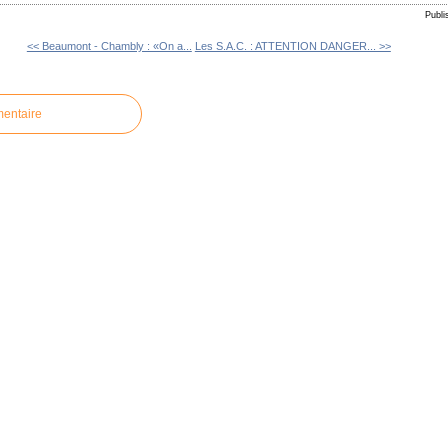
Publi
<< Beaumont - Chambly : «On a...
Les S.A.C. : ATTENTION DANGER... >>
mentaire