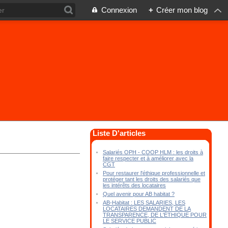
Connexion
+
Créer mon blog
Liste D'articles
Salariés OPH - COOP HLM : les droits à
faire respecter et à améliorer avec la
CGT
Pour restaurer l'éthique professionnelle et
protéger tant les droits des salariés que
les intérêts des locataires
Quel avenir pour AB habitat ?
AB-Habitat : LES SALARIES, LES
LOCATAIRES DEMANDENT DE LA
TRANSPARENCE, DE L'ÉTHIQUE POUR
LE SERVICE PUBLIC