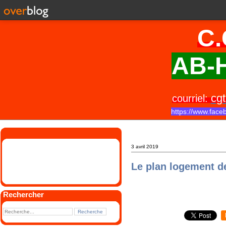
C.
AB-H
cgt
courriel:
https://www.face
3 avril 2019
Le plan logement d
Rechercher