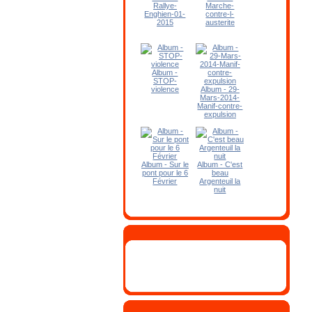
Rallye-
Marche-
Enghien-01-
contre-l-
2015
austerite
Album -
STOP-
violence
Album - 29-
Mars-2014-
Manif-contre-
expulsion
Album - Sur le
Album - C'est
pont pour le 6
beau
Février
Argenteuil la
nuit