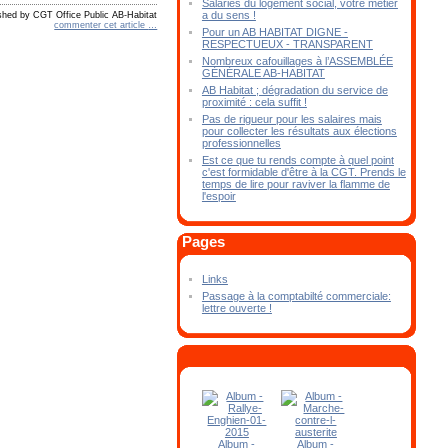
Salariés du logement social, votre métier
a du sens !
shed by CGT Office Public AB-Habitat
commenter cet article
…
Pour un AB HABITAT DIGNE -
RESPECTUEUX - TRANSPARENT
Nombreux cafouillages à l’ASSEMBLÉE
GÉNÉRALE AB-HABITAT
AB Habitat ; dégradation du service de
proximité : cela suffit !
Pas de rigueur pour les salaires mais
pour collecter les résultats aux élections
professionnelles
Est ce que tu rends compte à quel point
c'est formidable d'être à la CGT. Prends le
temps de lire pour raviver la flamme de
l'espoir
Pages
Links
Passage à la comptabilté commerciale:
lettre ouverte !
Album -
Album -