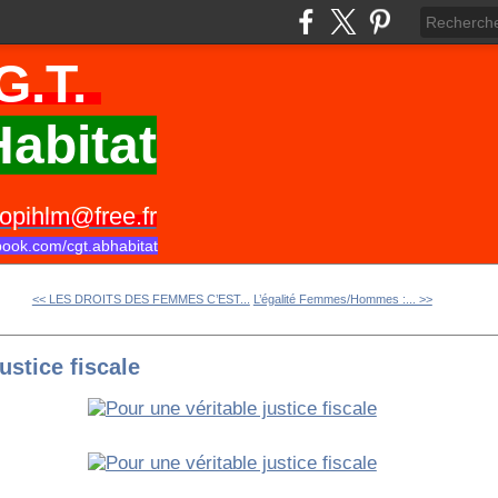
G.T.
abitat
opihlm@free.fr
book.com/cgt.abhabitat
<< LES DROITS DES FEMMES C’EST...
L’égalité Femmes/Hommes :... >>
ustice fiscale