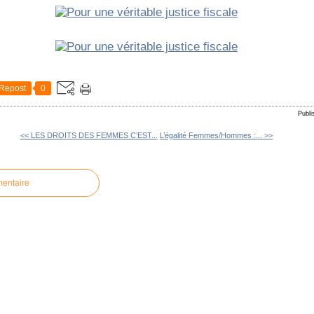
Repost
0
Publi
<< LES DROITS DES FEMMES C’EST...
L’égalité Femmes/Hommes :... >>
mentaire