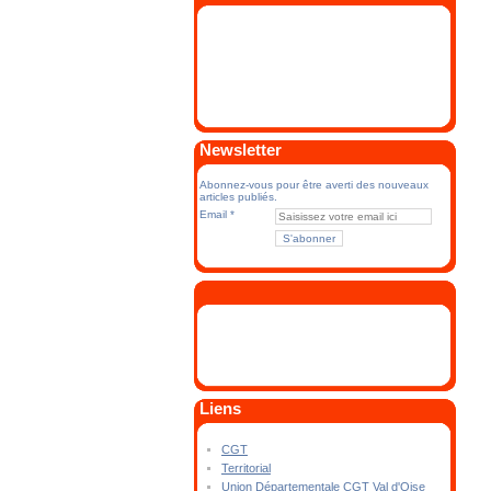
Newsletter
Abonnez-vous pour être averti des nouveaux
articles publiés.
Email
Liens
CGT
Territorial
Union Départementale CGT Val d'Oise