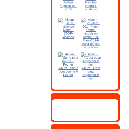
Rallye-
Marche-
Enghien-01-
contre-l-
2015
austerite
Album -
STOP-
violence
Album - 29-
Mars-2014-
Manif-contre-
expulsion
Album - Sur le
Album - C'est
pont pour le 6
beau
Février
Argenteuil la
nuit