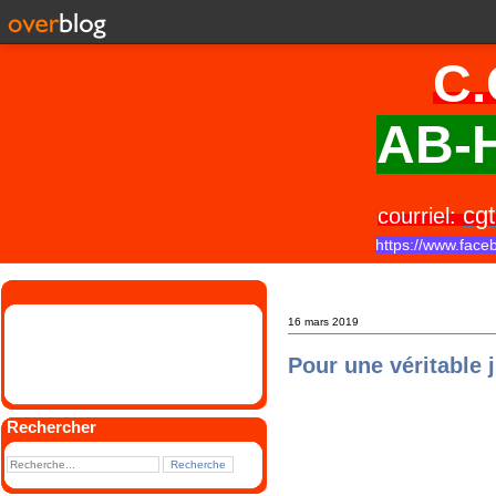
C.
AB-H
cgt
courriel:
https://www.face
16 mars 2019
Pour une véritable j
Rechercher