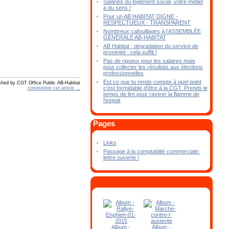
Salariés du logement social, votre métier
a du sens !
Pour un AB HABITAT DIGNE -
RESPECTUEUX - TRANSPARENT
Nombreux cafouillages à l’ASSEMBLÉE
GÉNÉRALE AB-HABITAT
AB Habitat ; dégradation du service de
proximité : cela suffit !
Pas de rigueur pour les salaires mais
pour collecter les résultats aux élections
professionnelles
Est ce que tu rends compte à quel point
shed by CGT Office Public AB-Habitat
c'est formidable d'être à la CGT. Prends le
commenter cet article
…
temps de lire pour raviver la flamme de
l'espoir
Pages
Links
Passage à la comptabilté commerciale:
lettre ouverte !
Album -
Album -