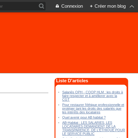
Connexion
+
Créer mon blog
Liste D'articles
Salariés OPH - COOP HLM : les droits à
faire respecter et à améliorer avec la
CGT
Pour restaurer l'éthique professionnelle et
protéger tant les droits des salariés que
les intérêts des locataires
Quel avenir pour AB habitat ?
AB-Habitat : LES SALARIES, LES
LOCATAIRES DEMANDENT DE LA
TRANSPARENCE, DE L'ÉTHIQUE POUR
LE SERVICE PUBLIC