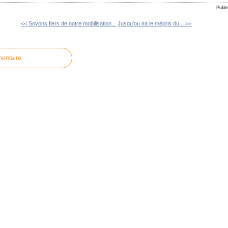
Publi
<< Soyons fiers de notre mobilisation...
Jusqu'ou ira le mépris du... >>
mentaire