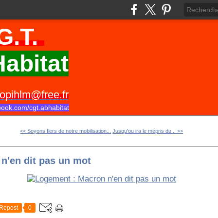
G.T.
abitat
opihlm@free.fr
book.com/cgt.abhabitat
<< Soyons fiers de notre mobilisation...
Jusqu'ou ira le mépris du... >>
n'en dit pas un mot
Repost
0