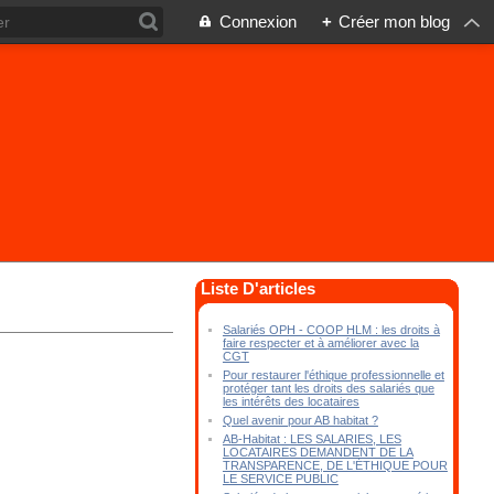
Connexion
+
Créer mon blog
Liste D'articles
Salariés OPH - COOP HLM : les droits à
faire respecter et à améliorer avec la
CGT
Pour restaurer l'éthique professionnelle et
protéger tant les droits des salariés que
les intérêts des locataires
Quel avenir pour AB habitat ?
AB-Habitat : LES SALARIES, LES
LOCATAIRES DEMANDENT DE LA
TRANSPARENCE, DE L'ÉTHIQUE POUR
LE SERVICE PUBLIC