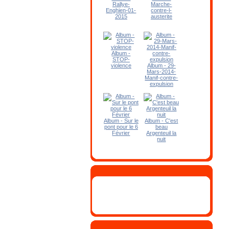
Rallye-
Marche-
Enghien-01-
contre-l-
2015
austerite
Album -
STOP-
violence
Album - 29-
Mars-2014-
Manif-contre-
expulsion
Album - Sur le
Album - C'est
pont pour le 6
beau
Février
Argenteuil la
nuit