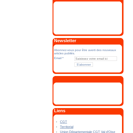
Newsletter
Abonnez-vous pour être averti des nouveaux
articles publiés.
Email
Liens
CGT
Territorial
Union Départementale CGT Val d'Oise