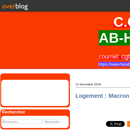
C.
AB-H
cgt
courriel:
https://www.face
13 décembre 2018
Logement : Macron 
Rechercher