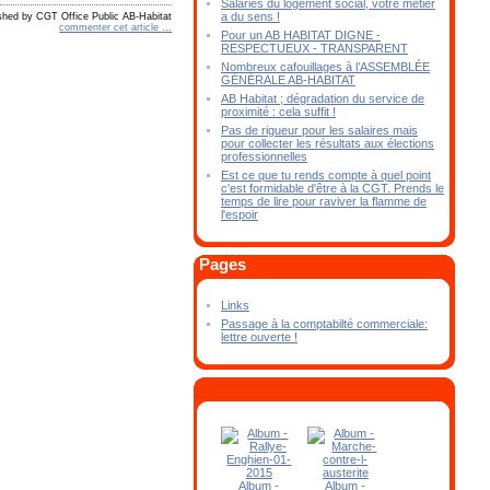
Salariés du logement social, votre métier
a du sens !
shed by CGT Office Public AB-Habitat
commenter cet article
…
Pour un AB HABITAT DIGNE -
RESPECTUEUX - TRANSPARENT
Nombreux cafouillages à l’ASSEMBLÉE
GÉNÉRALE AB-HABITAT
AB Habitat ; dégradation du service de
proximité : cela suffit !
Pas de rigueur pour les salaires mais
pour collecter les résultats aux élections
professionnelles
Est ce que tu rends compte à quel point
c'est formidable d'être à la CGT. Prends le
temps de lire pour raviver la flamme de
l'espoir
Pages
Links
Passage à la comptabilté commerciale:
lettre ouverte !
Album -
Album -