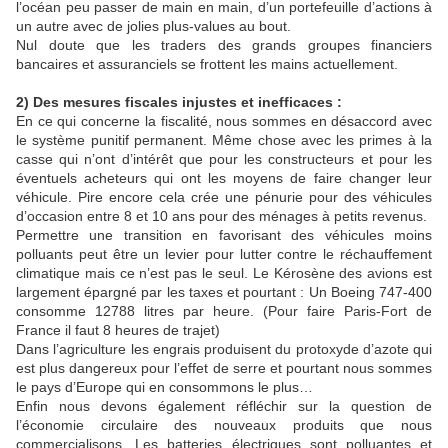
l’océan peu passer de main en main, d’un portefeuille d’actions à
un autre avec de jolies plus-values au bout.
Nul doute que les traders des grands groupes financiers
bancaires et assuranciels se frottent les mains actuellement.
2) Des mesures fiscales injustes et inefficaces :
En ce qui concerne la fiscalité, nous sommes en désaccord avec
le système punitif permanent. Même chose avec les primes à la
casse qui n’ont d’intérêt que pour les constructeurs et pour les
éventuels acheteurs qui ont les moyens de faire changer leur
véhicule. Pire encore cela crée une pénurie pour des véhicules
d’occasion entre 8 et 10 ans pour des ménages à petits revenus.
Permettre une transition en favorisant des véhicules moins
polluants peut être un levier pour lutter contre le réchauffement
climatique mais ce n’est pas le seul. Le Kérosène des avions est
largement épargné par les taxes et pourtant : Un Boeing 747-400
consomme 12788 litres par heure. (Pour faire Paris-Fort de
France il faut 8 heures de trajet)
Dans l’agriculture les engrais produisent du protoxyde d’azote qui
est plus dangereux pour l’effet de serre et pourtant nous sommes
le pays d’Europe qui en consommons le plus…
Enfin nous devons également réfléchir sur la question de
l’économie circulaire des nouveaux produits que nous
commercialisons. Les batteries électriques sont polluantes et