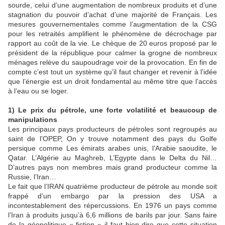
sourde, celui d’une augmentation de nombreux produits et d’une
stagnation du pouvoir d’achat d’une majorité de Français. Les
mesures gouvernementales comme l’augmentation de la CSG
pour les retraités amplifient le phénomène de décrochage par
rapport au coût de la vie. Le chèque de 20 euros proposé par le
président de la république pour calmer la grogne de nombreux
ménages relève du saupoudrage voir de la provocation. En fin de
compte c’est tout un système qu’il faut changer et revenir à l’idée
que l’énergie est un droit fondamental au même titre que l’accès
à l’eau ou se loger.
1) Le prix du pétrole, une forte volatilité et beaucoup de
manipulations
Les principaux pays producteurs de pétroles sont regroupés au
saint de l’OPEP, On y trouve notamment des pays du Golfe
persique comme Les émirats arabes unis, l’Arabie saoudite, le
Qatar. L’Algérie au Maghreb, L’Egypte dans le Delta du Nil…
D’autres pays non membres mais grand producteur comme la
Russie, l’Iran…
Le fait que l’IRAN quatrième producteur de pétrole au monde soit
frappé d’un embargo par la pression des USA a
incontestablement des répercussions. En 1976 un pays comme
l’Iran à produits jusqu’à 6,6 millions de barils par jour. Sans faire
de la géopolitique « fiction » il faut bien dire que cette situation