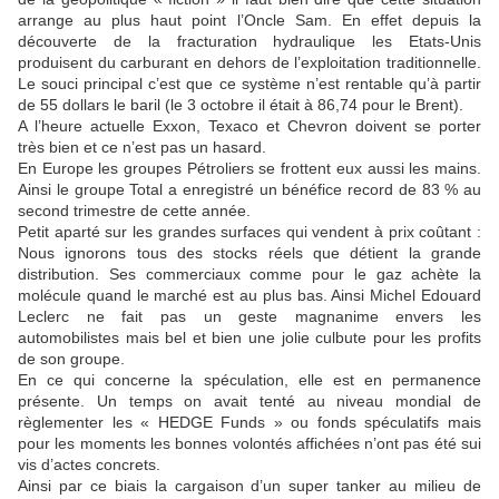
arrange au plus haut point l’Oncle Sam. En effet depuis la
découverte de la fracturation hydraulique les Etats-Unis
produisent du carburant en dehors de l’exploitation traditionnelle.
Le souci principal c’est que ce système n’est rentable qu’à partir
de 55 dollars le baril (le 3 octobre il était à 86,74 pour le Brent).
A l’heure actuelle Exxon, Texaco et Chevron doivent se porter
très bien et ce n’est pas un hasard.
En Europe les groupes Pétroliers se frottent eux aussi les mains.
Ainsi le groupe Total a enregistré un bénéfice record de 83 % au
second trimestre de cette année.
Petit aparté sur les grandes surfaces qui vendent à prix coûtant :
Nous ignorons tous des stocks réels que détient la grande
distribution. Ses commerciaux comme pour le gaz achète la
molécule quand le marché est au plus bas. Ainsi Michel Edouard
Leclerc ne fait pas un geste magnanime envers les
automobilistes mais bel et bien une jolie culbute pour les profits
de son groupe.
En ce qui concerne la spéculation, elle est en permanence
présente. Un temps on avait tenté au niveau mondial de
règlementer les « HEDGE Funds » ou fonds spéculatifs mais
pour les moments les bonnes volontés affichées n’ont pas été sui
vis d’actes concrets.
Ainsi par ce biais la cargaison d’un super tanker au milieu de