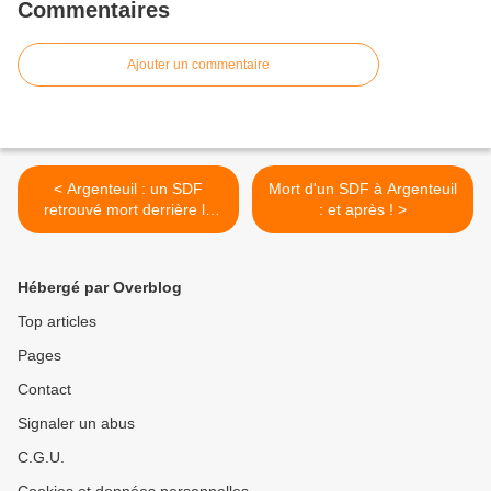
Commentaires
Ajouter un commentaire
< Argenteuil : un SDF
Mort d'un SDF à Argenteuil
retrouvé mort derrière la
: et après ! >
Basilique - Cela s'ajoute
aux 510 morts de la rue en
2017
Hébergé par Overblog
Top articles
Pages
Contact
Signaler un abus
C.G.U.