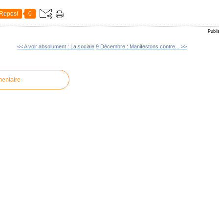
Repost
0
Publi
<< A voir absolument : La sociale
9 Décembre : Manifestons contre... >>
mentaire