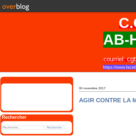
C.
AB-H
cgt
courriel:
https://www.face
30 novembre 2017
AGIR CONTRE LA M
Rechercher