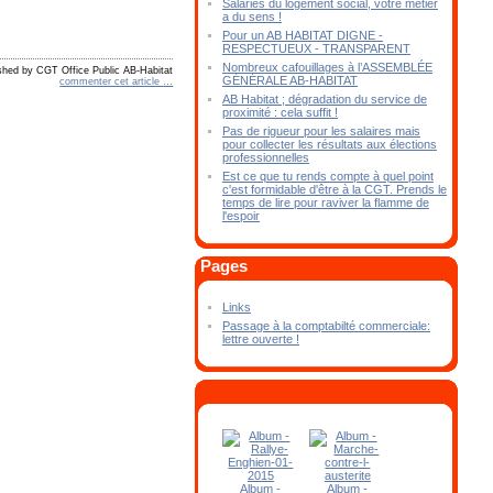
Salariés du logement social, votre métier
a du sens !
Pour un AB HABITAT DIGNE -
RESPECTUEUX - TRANSPARENT
Nombreux cafouillages à l’ASSEMBLÉE
shed by CGT Office Public AB-Habitat
GÉNÉRALE AB-HABITAT
commenter cet article
…
AB Habitat ; dégradation du service de
proximité : cela suffit !
Pas de rigueur pour les salaires mais
pour collecter les résultats aux élections
professionnelles
Est ce que tu rends compte à quel point
c'est formidable d'être à la CGT. Prends le
temps de lire pour raviver la flamme de
l'espoir
Pages
Links
Passage à la comptabilté commerciale:
lettre ouverte !
Album -
Album -