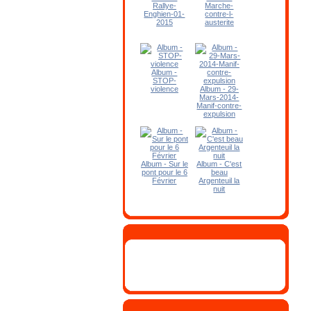
Rallye-
Marche-
Enghien-01-
contre-l-
2015
austerite
Album -
STOP-
violence
Album - 29-
Mars-2014-
Manif-contre-
expulsion
Album - Sur le
Album - C'est
pont pour le 6
beau
Février
Argenteuil la
nuit