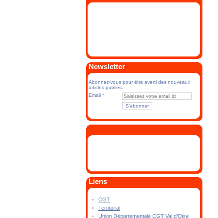
Newsletter
Abonnez-vous pour être averti des nouveaux
articles publiés.
Email
Liens
CGT
Territorial
Union Départementale CGT Val d'Oise