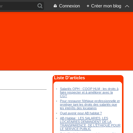
Connexion
+
Créer mon blog
Liste D'articles
Salariés OPH - COOP HLM : les droits à
faire respecter et à améliorer avec la
CGT
Pour restaurer l'éthique professionnelle et
protéger tant les droits des salariés que
les intérêts des locataires
Quel avenir pour AB habitat ?
AB-Habitat : LES SALARIES, LES
LOCATAIRES DEMANDENT DE LA
TRANSPARENCE, DE L'ÉTHIQUE POUR
LE SERVICE PUBLIC