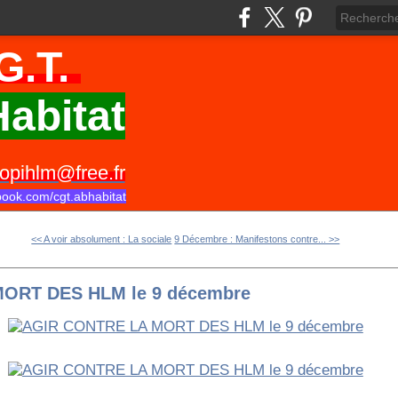
G.T.
abitat
opihlm@free.fr
book.com/cgt.abhabitat
<< A voir absolument : La sociale
9 Décembre : Manifestons contre... >>
ORT DES HLM le 9 décembre