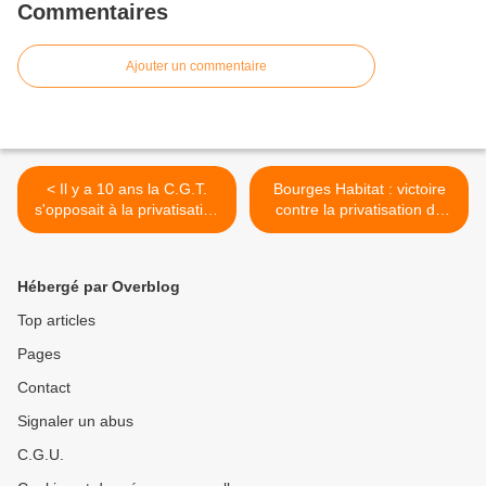
Commentaires
Ajouter un commentaire
< Il y a 10 ans la C.G.T.
Bourges Habitat : victoire
s'opposait à la privatisation
contre la privatisation de
de l'Office, les acteurs
l'OPH >
changent mais la C.G.T.
reste fidèle à ses valeurs
Hébergé par Overblog
Top articles
Pages
Contact
Signaler un abus
C.G.U.