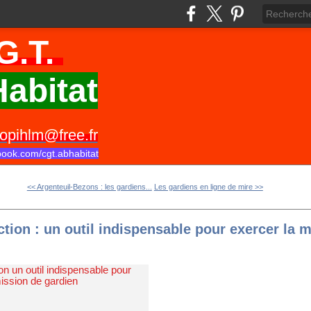
G.T.
abitat
opihlm@free.fr
book.com/cgt.abhabitat
<< Argenteuil-Bezons : les gardiens...
Les gardiens en ligne de mire >>
tion : un outil indispensable pour exercer la 