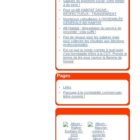
Salariés du logement social, votre métier
a du sens !
Pour un AB HABITAT DIGNE -
RESPECTUEUX - TRANSPARENT
Nombreux cafouillages à l’ASSEMBLÉE
GÉNÉRALE AB-HABITAT
AB Habitat ; dégradation du service de
proximité : cela suffit !
Pas de rigueur pour les salaires mais
pour collecter les résultats aux élections
professionnelles
Est ce que tu rends compte à quel point
c'est formidable d'être à la CGT. Prends le
temps de lire pour raviver la flamme de
l'espoir
Pages
Links
Passage à la comptabilté commerciale:
lettre ouverte !
Album -
Album -