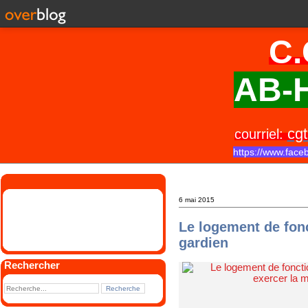
C.
AB-H
cgt
courriel:
https://www.face
6 mai 2015
Le logement de fonc
gardien
Rechercher