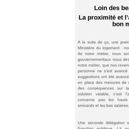
Loin des b
La proximité et l
bon m
A la suite de ça, une prem
Ministère du logement : no
de notre métier, nous av
gouvernementaux nous dire 
notre métier, que nos reven
personne ne s’est avancé 
suggestions ont été avancée
en place des mesures de c
des conséquences sur la
solution valable, c’est 
concerne pas les hauts 
smicards et les bas salaires
Une seconde délégation s
Fonction publique. Là a