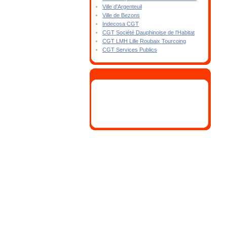
Ville d'Argenteuil
Ville de Bezons
Indecosa CGT
CGT Société Dauphinoise de l'Habitat
CGT LMH Lille Roubaix Tourcoing
CGT Services Publics