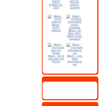
Rallye-
Marche-
Enghien-01-
contre-l-
2015
austerite
Album -
STOP-
violence
Album - 29-
Mars-2014-
Manif-contre-
expulsion
Album - Sur le
Album - C'est
pont pour le 6
beau
Février
Argenteuil la
nuit