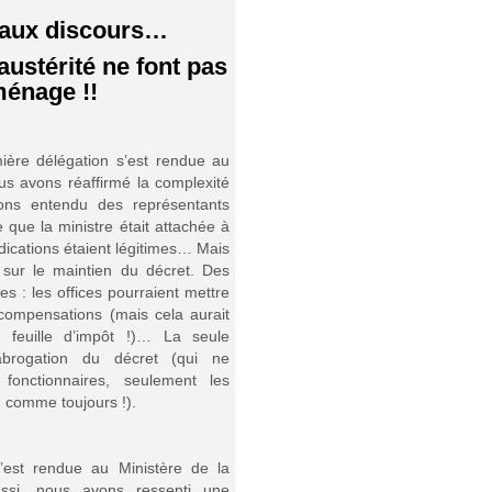
eaux discours…
’austérité ne font pas
énage !!
ière délégation s’est rendue au
us avons réaffirmé la complexité
ons entendu des représentants
que la ministre était attachée à
dications étaient légitimes… Mais
sur le maintien du décret. Des
s : les offices pourraient mettre
ompensations (mais cela aurait
 feuille d’impôt !)… La seule
l’abrogation du décret (qui ne
fonctionnaires, seulement les
, comme toujours !).
’est rendue au Ministère de la
ussi, nous avons ressenti une