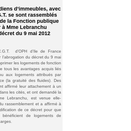
rdiens d’immeubles, avec
G.T. se sont rassemblés
 de la Fonction publique
r à Mme Lebranchu
décret du 9 mai 2012
C.G.T. d’OPH d’Ile de France
r l’abrogation du décret du 9 mai
pprimer les logements de fonction
ue tous les avantages acquis liés
ou aux logements attribués par
e (la gratuité des fluides). Des
nt affirmé leur attachement à un
dans les cités, et ont demandé la
me Lebranchu, est venue elle-
u rassemblement et a affirmé à
ification de ce décret pour que
s bénéficient de logements de
harges.