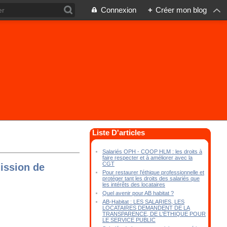
Connexion
+
Créer mon blog
Liste D'articles
Salariés OPH - COOP HLM : les droits à
faire respecter et à améliorer avec la
CGT
mission de
Pour restaurer l'éthique professionnelle et
protéger tant les droits des salariés que
les intérêts des locataires
Quel avenir pour AB habitat ?
AB-Habitat : LES SALARIES, LES
LOCATAIRES DEMANDENT DE LA
TRANSPARENCE, DE L'ÉTHIQUE POUR
LE SERVICE PUBLIC