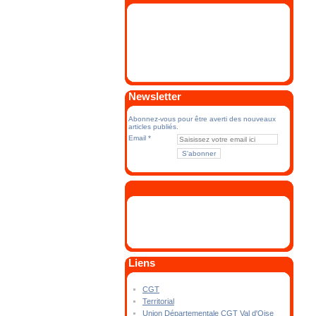
Newsletter
Abonnez-vous pour être averti des nouveaux
articles publiés.
Email
Liens
CGT
Territorial
Union Départementale CGT Val d'Oise