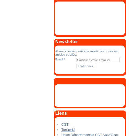
Newsletter
Abonnez-vous pour être averti des nouveaux
articles publiés.
Email
Liens
CGT
Territorial
Union Départementale CGT Val d'Oise