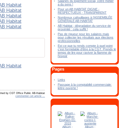
Salariés du logement social, votre métier
a du sens !
Pour un AB HABITAT DIGNE -
RESPECTUEUX - TRANSPARENT
Nombreux cafouillages à l’ASSEMBLÉE
GÉNÉRALE AB-HABITAT
AB Habitat ; dégradation du service de
proximité : cela suffit !
Pas de rigueur pour les salaires mais
pour collecter les résultats aux élections
professionnelles
Est ce que tu rends compte à quel point
c'est formidable d'être à la CGT. Prends le
temps de lire pour raviver la flamme de
l'espoir
Pages
Links
Passage à la comptabilté commerciale:
lettre ouverte !
shed by CGT Office Public AB-Habitat
commenter cet article
…
Album -
Album -