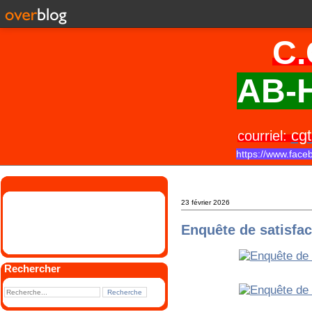
C.
AB-H
cgt
courriel:
https://www.face
23 février 2026
Enquête de satisfac
Rechercher