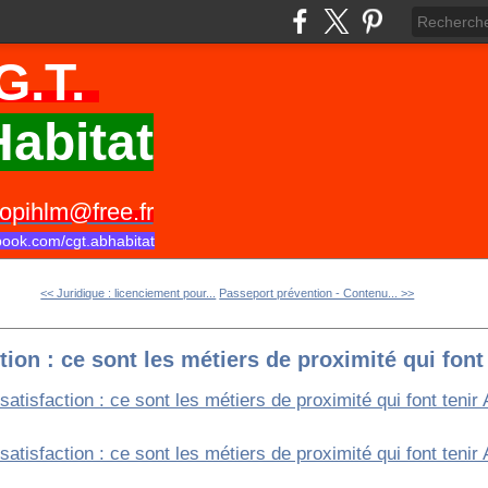
G.T.
abitat
opihlm@free.fr
book.com/cgt.abhabitat
<< Juridique : licenciement pour...
Passeport prévention - Contenu... >>
tion : ce sont les métiers de proximité qui font