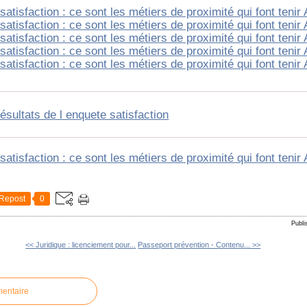
ésultats de l enquete satisfaction
Repost
0
Publi
<< Juridique : licenciement pour...
Passeport prévention - Contenu... >>
mentaire