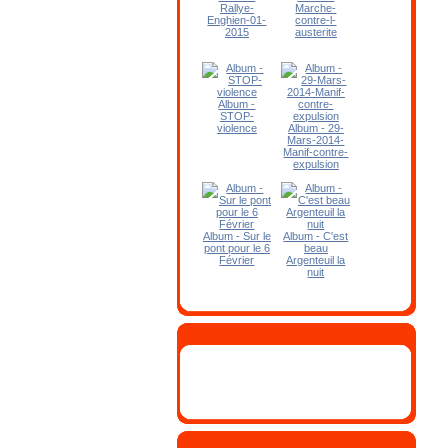
Rallye-
Marche-
Enghien-01-
contre-l-
2015
austerite
Album -
STOP-
violence
Album - 29-
Mars-2014-
Manif-contre-
expulsion
Album - Sur le
Album - C'est
pont pour le 6
beau
Février
Argenteuil la
nuit