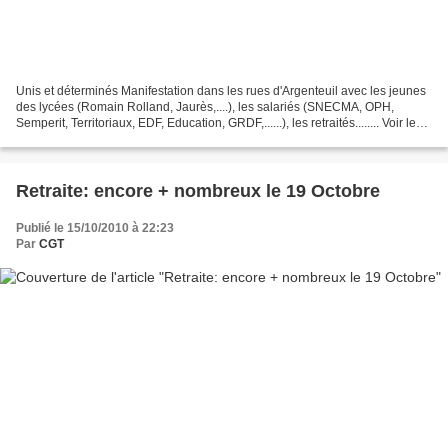
Unis et déterminés Manifestation dans les rues d'Argenteuil avec les jeunes
des lycées (Romain Rolland, Jaurès,....), les salariés (SNECMA, OPH,
Semperit, Territoriaux, EDF, Education, GRDF,......), les retraités........ Voir le
diaporama en cliquant...
Retraite: encore + nombreux le 19 Octobre
Publié le 15/10/2010 à 22:23
Par
CGT