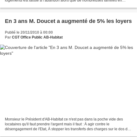
logements est laissé à l’abandon alors que de nombreuses familles en
difficultés ont des besoins urgents EXIGEONS...
En 3 ans M. Doucet a augmenté de 5% les loyers
Publié le 20/11/2010 à 00:00
Par
CGT Office Public AB-Habitat
Monsieur le Président d'AB-Habitat ce n'est pas dans la poche vide des
locataires qu'il faut prendre l'argent mais il faut : Ä agir contre le
désengagement de l'Etat, Ä stopper les transferts des charges sur le dos des
locataires, Ä arrêter les gaspillages...