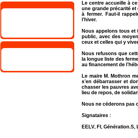
Le centre accueille à ce
une grande précarité et 
à fermer. Faut-il rapp
l’hiver.
Nous appelons tous et t
public, avec des moyen
ceux et celles qui y viven
Nous refusons que cette 
la longue liste des ferme
au financement de l’hé
Le maire M. Mothron men
s’en débarrasser et dont
chasser les pauvres ave
lieu de repos, de solida
Nous ne céderons pas ca
Signataires :
EELV, FI, Génération.S, 