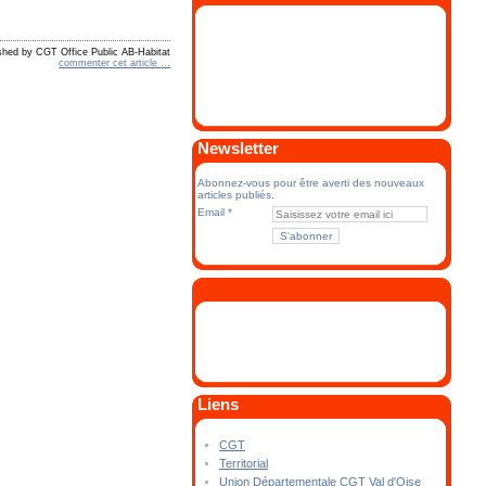
shed by CGT Office Public AB-Habitat
commenter cet article
…
Newsletter
Abonnez-vous pour être averti des nouveaux
articles publiés.
Email
Liens
CGT
Territorial
Union Départementale CGT Val d'Oise