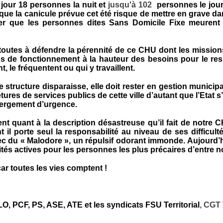
 jour 18 personnes la nuit et
jusqu'à 102
personnes le jour
que la canicule prévue cet été risque de mettre en grave da
eler que les personnes dites Sans Domicile Fixe meurent
outes à défendre la pérennité de ce CHU dont les missions
s de fonctionnement à la hauteur des besoins pour le resp
t, le fréquentent ou qui y travaillent.
structure disparaisse, elle doit rester en gestion municipa
tures de services publics de cette ville d’autant que l’Etat 
bergement d’urgence.
t quant à la description désastreuse qu’il fait de notre C
 il porte seul la responsabilité au niveau de ses difficulté
c du « Malodore », un répulsif odorant immonde. Aujourd’hui
rités actives pour les personnes les plus précaires d’entre n
r toutes les vies comptent !
LO, PCF, PS, ASE, ATE et les syndicats FSU Territorial
, CGT 