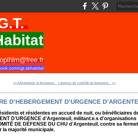
G.T.
abitat
opihlm@free.fr
book.com/cgt.abhabitat
<< A Argenteuil, la fermeture...
L'agence de contrôle du logement... >>
RE D’HEBERGEMENT D’URGENCE D’ARGENTE
ésidents et résidentes en accueil de nuit, ou bénéficiaires de
D’URGENCE d’Argenteuil, militant.e.s d’organisations p
 COMITÉ DE DÉFENSE DU CHU d’Argenteuil, contre sa ferm
ar la majorité municipale.