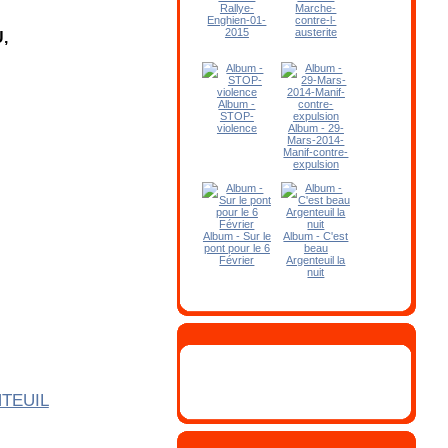
Rallye-
Marche-
Enghien-01-
contre-l-
2015
austerite
U,
Album -
STOP-
violence
Album - 29-
Mars-2014-
Manif-contre-
expulsion
Album - Sur le
Album - C'est
pont pour le 6
beau
Février
Argenteuil la
nuit