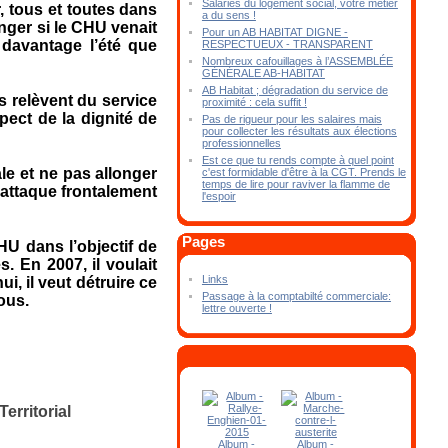
Salariés du logement social, votre métier
, tous et toutes dans
a du sens !
nger si le CHU venait
Pour un AB HABITAT DIGNE -
 davantage l’été que
RESPECTUEUX - TRANSPARENT
Nombreux cafouillages à l’ASSEMBLÉE
GÉNÉRALE AB-HABITAT
AB Habitat ; dégradation du service de
 relèvent du service
proximité : cela suffit !
ect de la dignité de
Pas de rigueur pour les salaires mais
pour collecter les résultats aux élections
professionnelles
Est ce que tu rends compte à quel point
le et ne pas allonger
c'est formidable d'être à la CGT. Prends le
temps de lire pour raviver la flamme de
s’attaque frontalement
l'espoir
Pages
HU dans l’objectif de
s. En 2007, il voulait
Links
, il veut détruire ce
Passage à la comptabilté commerciale:
ous.
lettre ouverte !
Territorial
Album -
Album -