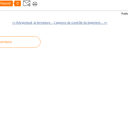
Repost
0
Publi
<< A Argenteuil, la fermeture...
L'agence de contrôle du logement... >>
mentaire