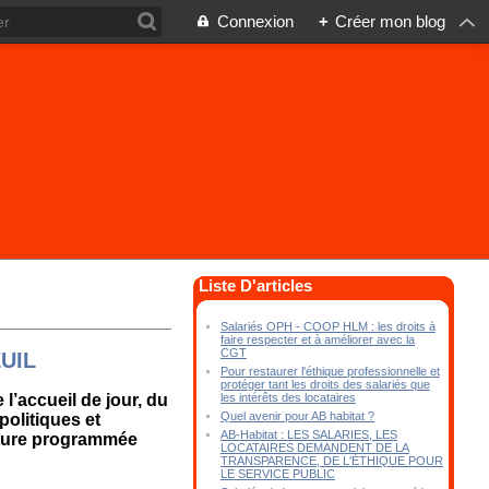
Connexion
+
Créer mon blog
Liste D'articles
Salariés OPH - COOP HLM : les droits à
faire respecter et à améliorer avec la
CGT
UIL
Pour restaurer l'éthique professionnelle et
protéger tant les droits des salariés que
les intérêts des locataires
 l’accueil de jour, du
Quel avenir pour AB habitat ?
olitiques et
AB-Habitat : LES SALARIES, LES
eture programmée
LOCATAIRES DEMANDENT DE LA
TRANSPARENCE, DE L'ÉTHIQUE POUR
LE SERVICE PUBLIC