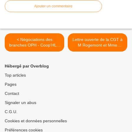
Ajouter un commentaire
< Négociations des
Lettre ouverte de la CGT à
branches OPH - Coop'HLM
M Rogemont et Mme
- ESH
Lienemann : Flambée des
prix, baisse du pouvoir
d’achat : assumez vos
Hébergé par Overblog
responsabilités sociétales
d’entreprises >
Top articles
Pages
Contact
Signaler un abus
C.G.U.
Cookies et données personnelles
Préférences cookies