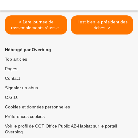
< 1ère journée de
Il est bien le président des
rassemblements réussie :
riches! >
68% des français
soutiennent la campagne
“Vive l’APL”
Hébergé par Overblog
Top articles
Pages
Contact
Signaler un abus
C.G.U.
Cookies et données personnelles
Préférences cookies
Voir le profil de CGT Office Public AB-Habitat sur le portail
Overblog