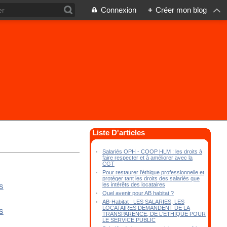
Connexion
+
Créer mon blog
Liste D'articles
Salariés OPH - COOP HLM : les droits à
faire respecter et à améliorer avec la
CGT
Pour restaurer l'éthique professionnelle et
protéger tant les droits des salariés que
les intérêts des locataires
Quel avenir pour AB habitat ?
AB-Habitat : LES SALARIES, LES
LOCATAIRES DEMANDENT DE LA
TRANSPARENCE, DE L'ÉTHIQUE POUR
LE SERVICE PUBLIC