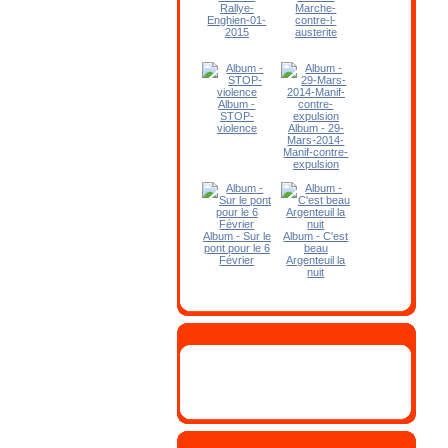
Rallye-
Marche-
Enghien-01-
contre-l-
2015
austerite
Album -
STOP-
violence
Album - 29-
Mars-2014-
Manif-contre-
expulsion
Album - Sur le
Album - C'est
pont pour le 6
beau
Février
Argenteuil la
nuit