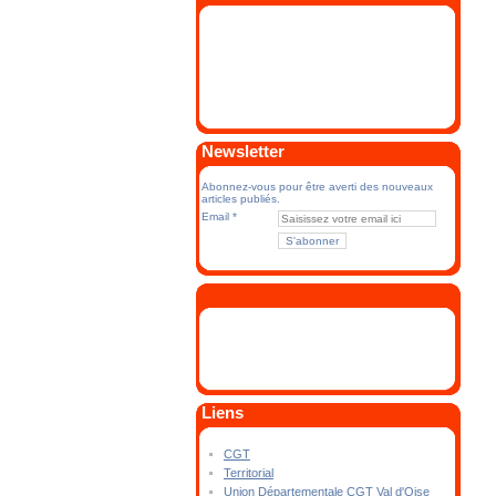
Newsletter
Abonnez-vous pour être averti des nouveaux
articles publiés.
Email
Liens
CGT
Territorial
Union Départementale CGT Val d'Oise