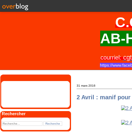
C.
AB-H
cgt
courriel:
https://www.face
31 mars 2016
2 Avril : manif pour
Rechercher