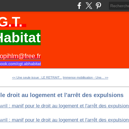
G.T.
abitat
opihlm@free.fr
book.com/cgt.abhabitat
<< Une seule issue : LE RETRAIT...
Immense mobilisation - Une... >>
 le droit au logement et l'arrêt des expulsions