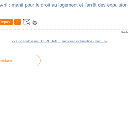
Repost
0
Publi
<< Une seule issue : LE RETRAIT...
Immense mobilisation - Une... >>
mentaire