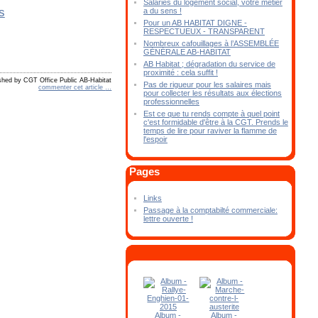
Salariés du logement social, votre métier
a du sens !
Pour un AB HABITAT DIGNE -
RESPECTUEUX - TRANSPARENT
Nombreux cafouillages à l’ASSEMBLÉE
GÉNÉRALE AB-HABITAT
AB Habitat ; dégradation du service de
proximité : cela suffit !
shed by CGT Office Public AB-Habitat
Pas de rigueur pour les salaires mais
commenter cet article
…
pour collecter les résultats aux élections
professionnelles
Est ce que tu rends compte à quel point
c'est formidable d'être à la CGT. Prends le
temps de lire pour raviver la flamme de
l'espoir
Pages
Links
Passage à la comptabilté commerciale:
lettre ouverte !
Album -
Album -